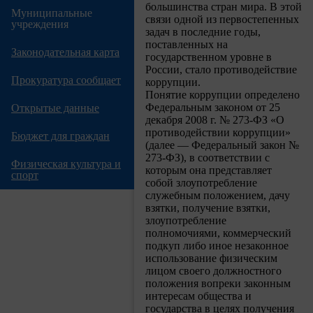
большинства стран мира. В этой
Муниципальные
связи одной из первостепенных
учреждения
задач в последние годы,
поставленных на
Законодательная карта
государственном уровне в
России, стало противодействие
Прокуратура сообщает
коррупции.
Понятие коррупции определено
Федеральным законом от 25
Открытые данные
декабря 2008 г. № 273-ФЗ «О
противодействии коррупции»
Бюджет для граждан
(далее — Федеральный закон №
273-ФЗ), в соответствии с
Физическая культура и
которым она представляет
спорт
собой злоупотребление
служебным положением, дачу
взятки, получение взятки,
злоупотребление
полномочиями, коммерческий
подкуп либо иное незаконное
использование физическим
лицом своего должностного
положения вопреки законным
интересам общества и
государства в целях получения