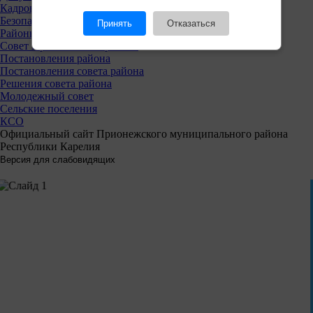
Кадровая политика
Безопасность
Принять
Отказаться
Районный совет
Совет Прионежского района
Постановления района
Постановления совета района
Решения совета района
Молодежный совет
Сельские поселения
КСО
Официальный сайт Прионежского муниципального района
Республики Карелия
Решаем вместе