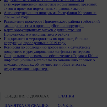
антикоррупционной экспертизе нормативных правовых
актов и проектов нормативных правовых актов»
Антикоррупционная программа Республики Карелия на
2020-2024 годы
Разъяснение прокурора Прионежского района требований
законодательства о противодействии коррупции
Карта коррупционных рисков Администрации
Прионежского муниципального района
Информация о мероприятиях по противодействию
коррупции, проведенных в 2019 году.
Комиссия по соблюдению требований к служебному
поведению и урегулированию конфликта интересов
Специальное программное обеспечение «Справки БК» и
информационные материалы по заполнению справок о
доходах, расходах, об имуществе и обязательствах
имущественного характера
СВЕДЕНИЯ О ДОХОДАХ
БЛАНКИ
ПАМЯТКА СЛУЖАЩИХ
ОТЧЕТЫ