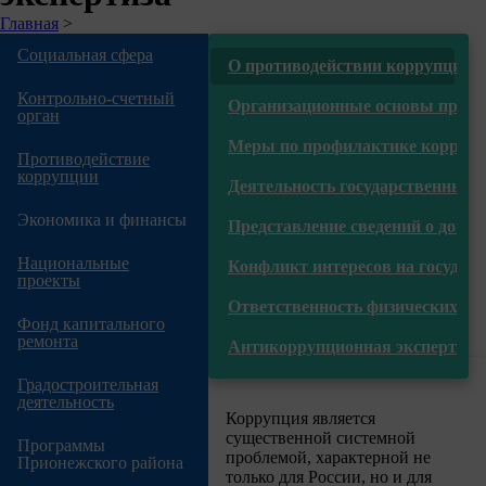
Строка
Главная
>
навигации
Социальная сфера
О противодействии коррупции
Контрольно-счетный
Организационные основы проти
орган
Меры по профилактике корруп
Противодействие
коррупции
Деятельность государственных
Экономика и финансы
Представление сведений о доход
Национальные
Конфликт интересов на государ
проекты
Ответственность физических и 
Фонд капитального
ремонта
Антикоррупционная экспертиза
Градостроительная
деятельность
Коррупция является
существенной системной
Программы
проблемой, характерной не
Прионежского района
только для России, но и для