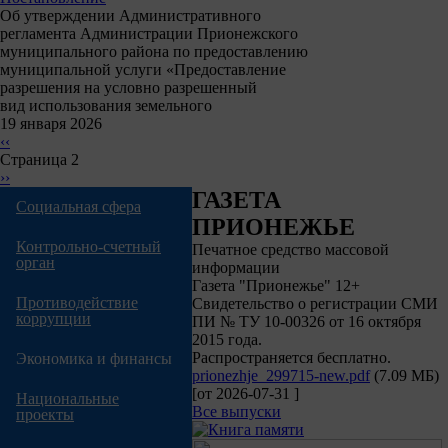
Об утверждении Административного
регламента Администрации Прионежского
муниципального района по предоставлению
муниципальной услуги «Предоставление
разрешения на условно разрешенный
вид использования земельного
19 января 2026
Нумерация
Предыдущая
‹‹
страниц
страница
Страница 2
Следующая
››
страница
ГАЗЕТА
Социальная сфера
ПРИОНЕЖЬЕ
Контрольно-счетный
Печатное средство массовой
орган
информации
Газета "Прионежье" 12+
Противодействие
Свидетельство о регистрации СМИ
коррупции
ПИ № ТУ 10-00326 от 16 октября
2015 года.
Распространяется бесплатно.
Экономика и финансы
prionezhje_299715-new.pdf
(7.09 МБ)
[от
2026-07-31
]
Национальные
Все выпуски
проекты