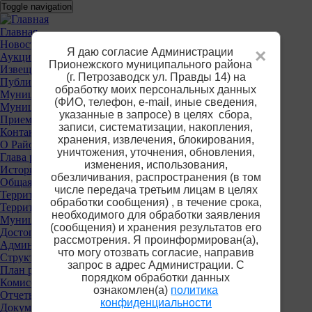
Перейти
Toggle navigation
к
основному
Основное
Главная
содержанию
Новости
меню
Я даю согласие Администрации
×
Аукционы
Прионежского муниципального района
Извещения о предоставлении участков
(г. Петрозаводск ул. Правды 14) на
Публичные слушания
обработку моих персональных данных
Муниципальные услуги
(ФИО, телефон, е-mail, иные сведения,
Муниципальный контроль
указанные в запросе) в целях сбора,
Приемная
записи, систематизации, накопления,
Контакты
хранения, извлечения, блокирования,
О Районе
уничтожения, уточнения, обновления,
Глава района
изменения, использования,
История
обезличивания, распространения (в том
Общая информация
числе передача третьим лицам в целях
Территориальные органы власти
обработки сообщения) , в течение срока,
Территориальная избирательная комиссия
необходимого для обработки заявления
Муниципальные учреждения
(сообщения) и хранения результатов его
Достопримечательности
рассмотрения. Я проинформирован(а),
Администрация района
что могу отозвать согласие, направив
Структура
запрос в адрес Администрации. С
План работы
порядком обработки данных
Комиссии
ознакомлен(а)
политика
Отчеты
конфиденциальности
Документы