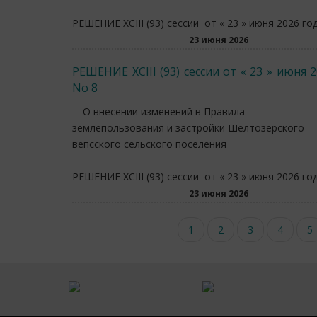
РЕШЕНИЕ XCIII (93) сессии от « 23 » июня 2026 го
23 июня 2026
РЕШЕНИЕ XCIII (93) сессии от « 23 » июня 
No 8
О внесении изменений в Правила
землепользования и застройки Шелтозерского
вепсского сельского поселения
РЕШЕНИЕ XCIII (93) сессии от « 23 » июня 2026 го
23 июня 2026
Нумерация
Текущая
1
Page
2
Page
3
Page
4
P
5
страниц
страница