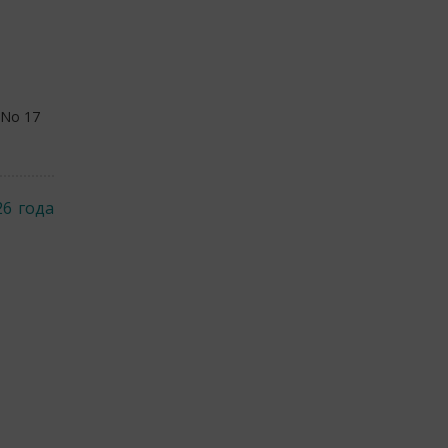
 No 17
26 года