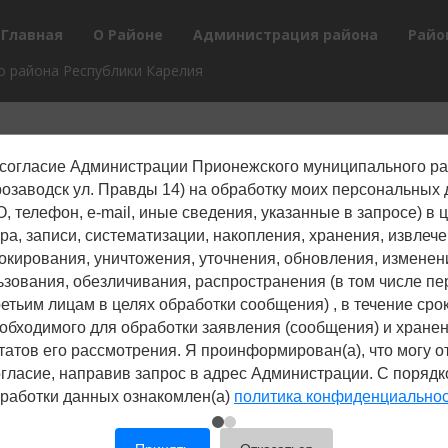
Главная
О Районе
Администрация района
Райо
 района Республики Карелия
согласие Администрации Прионежского муниципального р
трозаводск ул. Правды 14) на обработку моих персональных
, телефон, е-mail, иные сведения, указанные в запросе) в 
ра, записи, систематизации, накопления, хранения, извлече
окирования, уничтожения, уточнения, обновления, изменен
ьзования, обезличивания, распространения (в том числе пе
ретьим лицам в целях обработки сообщения) , в течение срок
обходимого для обработки заявления (сообщения) и хране
татов его рассмотрения. Я проинформирован(а), что могу о
гласие, направив запрос в адрес Администрации. С поряд
работки данных ознакомлен(а)
политика конфиденциально