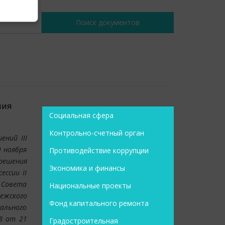
лия
Социальная сфера
Контрольно-счетный орган
ений III
9 ноября
Противодействие коррупции
 решения
Экономика и финансы
ессии II
а Совета
Национальные проекты
ежского
Фонд капитального ремонта
пального
8 от 21
Градостроительная