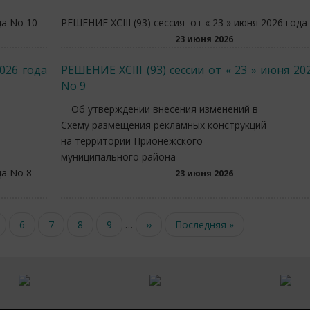
да No 10
РЕШЕНИЕ XCIII (93) сессия от « 23 » июня 2026 года
23 июня 2026
2026 года
РЕШЕНИЕ XCIII (93) сессии от « 23 » июня 20
No 9
Об утверждении внесения изменений в
Схему размещения рекламных конструкций
на территории Прионежского
муниципального района
да No 8
23 июня 2026
age
Page
6
Page
7
Page
8
Page
9
…
Следующая
››
Последняя
Последняя »
страница
страница