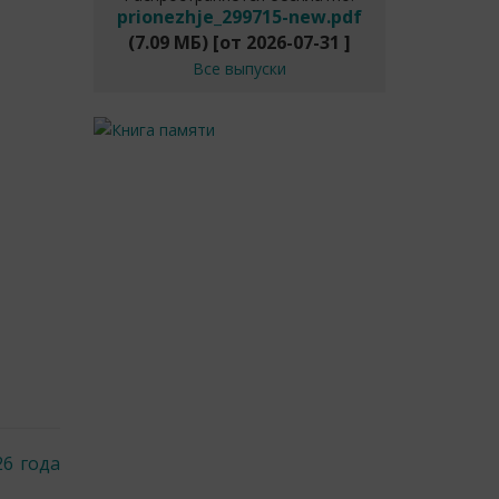
prionezhje_299715-new.pdf
(7.09 МБ)
[от
2026-07-31
]
Все выпуски
26 года