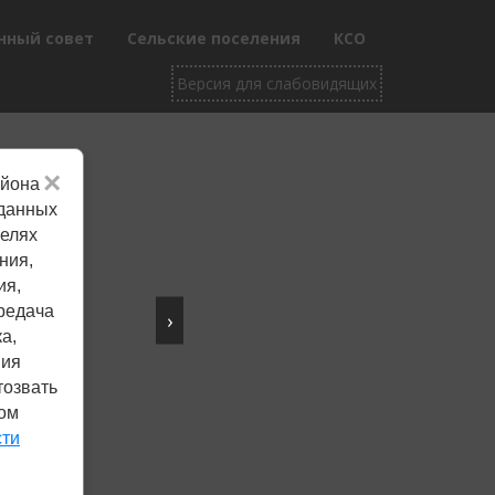
нный совет
Сельские поселения
КСО
×
айона
Не убран снег, яма
 данных
целях
на дороге, не горит
ния,
фонарь?
ия,
редача
›
Столкнулись с проблемой —
а,
сообщите о ней!
ния
тозвать
ком
Сообщить о проблеме
сти