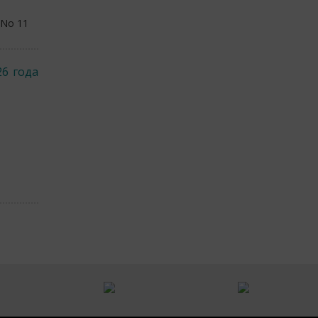
 No 11
26 года