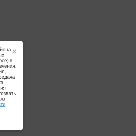
айона
×
ых
осе) в
ечения,
ия,
редача
а,
ния
тозвать
ком
сти