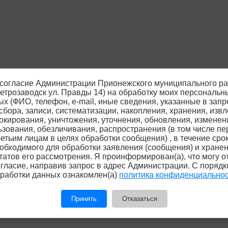
согласие Администрации Прионежского муниципального р
 Петрозаводск ул. Правды 14) на обработку моих персональн
х (ФИО, телефон, е-mail, иные сведения, указанные в запр
сбора, записи, систематизации, накопления, хранения, извл
окирования, уничтожения, уточнения, обновления, изменен
ьзования, обезличивания, распространения (в том числе пе
ретьим лицам в целях обработки сообщения) , в течение срок
обходимого для обработки заявления (сообщения) и хране
татов его рассмотрения. Я проинформирован(а), что могу о
гласие, направив запрос в адрес Администрации. С поряд
работки данных ознакомлен(а)
политика конфиденциально
Принять
Отказаться