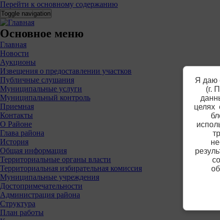
Перейти к основному содержанию
Toggle navigation
Основное меню
Главная
Новости
Аукционы
Извещения о предоставлении участков
Публичные слушания
Я даю 
Муниципальные услуги
(г.
Муниципальный контроль
данны
Приемная
целях 
Контакты
бл
О Районе
испол
Глава района
т
История
не
Общая информация
резуль
Территориальные органы власти
со
Территориальная избирательная комиссия
об
Муниципальные учреждения
Достопримечательности
Администрация района
Структура
План работы