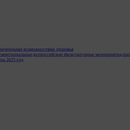
раниченными возможностями здоровья
жрегиональные,всероссийские физкультурные мероприятия,пров
на 2025 год