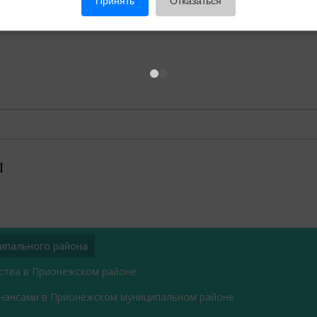
Принять
Отказаться
ы
ипального района
ьства в Прионежском районе
нансами в Прионежском муниципальном районе