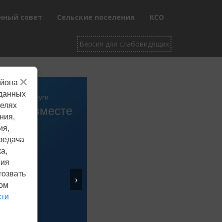
нный совет
Сельские поселения
КСО
×
айона
 данных
целях
шаем вместе
ния,
ия,
редача
а,
ния
тозвать
›
ком
сти