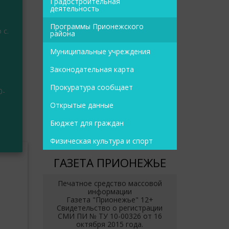
Градостроительная
деятельность
Программы Прионежского
 с.
района
Муниципальные учреждения
а
Законодательная карта
Прокуратура сообщает
0-
Открытые данные
Бюджет для граждан
Физическая культура и спорт
ГАЗЕТА ПРИОНЕЖЬЕ
Печатное средство массовой
информации
Газета "Прионежье" 12+
Свидетельство о регистрации
СМИ ПИ № ТУ 10-00326 от 16
октября 2015 года.