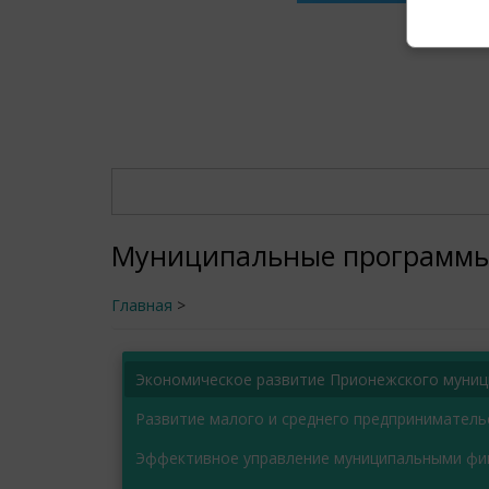
Поиск
Поиск
документов
документов
Муниципальные программ
Главная
>
Экономическое развитие Прионежского муниц
Развитие малого и среднего предпринимател
Эффективное управление муниципальными фи