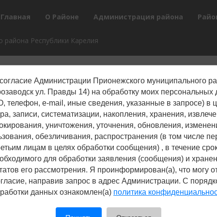
Главная
О Районе
Администрация района
Райо
 района Республики Карелия
согласие Администрации Прионежского муниципального р
трозаводск ул. Правды 14) на обработку моих персональных
г, яма
, телефон, е-mail, иные сведения, указанные в запросе) в 
Ре
 горит
ра, записи, систематизации, накопления, хранения, извлече
окирования, уничтожения, уточнения, обновления, изменен
ьзования, обезличивания, распространения (в том числе пе
ретьим лицам в целях обработки сообщения) , в течение срок
блемой —
обходимого для обработки заявления (сообщения) и хране
татов его рассмотрения. Я проинформирован(а), что могу о
гласие, направив запрос в адрес Администрации. С поряд
роблеме
работки данных ознакомлен(а)
политика конфиденциально