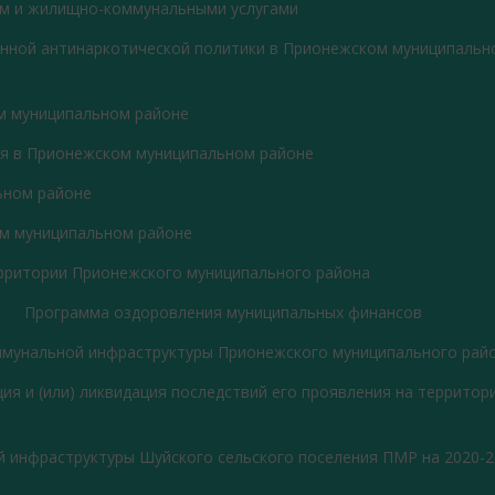
м и жилищно-коммунальными услугами
енной антинаркотической политики в Прионежском муниципальн
м муниципальном районе
я в Прионежском муниципальном районе
ьном районе
ом муниципальном районе
ерритории Прионежского муниципального района
Программа оздоровления муниципальных финансов
ммунальной инфраструктуры Прионежского муниципального рай
я и (или) ликвидация последствий его проявления на территор
й инфраструктуры Шуйского сельского поселения ПМР на 2020-2