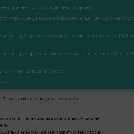
ания Прионежского муниципального района
структуры муниципального образования Шокшинского вепсского
й инфраструктуры Мелиоративного сельского поселения ПМР н
 инфраструктуры Заозерского сельского поселения ПМР на 202
нежском муниципальном районе
нию
я Прионежского муниципального района
:
тройство в Прионежском муниципальном районе»
ния»
социально-экономическому развитию территорий»