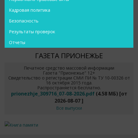
Кадровая политика
Безопасность
Результаты проверок
Отчеты
ГАЗЕТА ПРИОНЕЖЬЕ
Печатное средство массовой информации
Газета "Прионежье" 12+
Свидетельство о регистрации СМИ ПИ № ТУ 10-00326 от
16 октября 2015 года.
Распространяется бесплатно.
prionezhje_309716_07-08-2026.pdf
(4.58 МБ)
[от
2026-08-07
]
Все выпуски