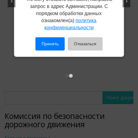
‹
›
запрос в адрес Администрации. С
порядком обработки данных
ознакомлен(а)
политика
конфиденциальности
Принять
Отказаться
Поиск
Поиск
документов
документов
Комиссия по безопасности
дорожного движения