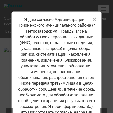
Перейти
к
Toggl
основному
navig
×
Официальный сайт Прионежского муниципального района
Я даю согласие Администрации
содержанию
Республики Карелия
Прионежского муниципального района (г.
Петрозаводск ул. Правды 14) на
обработку моих персональных данных
(ФИО, телефон, е-mail, иные сведения,
указанные в запросе) в целях сбора,
записи, систематизации, накопления,
хранения, извлечения, блокирования,
уничтожения, уточнения, обновления,
изменения, использования,
обезличивания, распространения (в том
числе передача третьим лицам в целях
обработки сообщения) , в течение срока,
необходимого для обработки заявления
(сообщения) и хранения результатов его
рассмотрения. Я проинформирован(а),
что могу отозвать согласие, направив