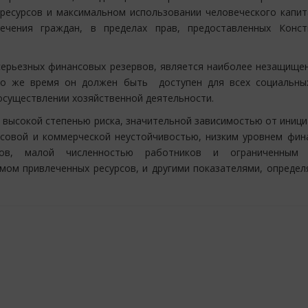
 ресурсов и максимальном использовании человеческого капита
ечения граждан, в пределах прав, предоставленных Конст
 серьезных финансовых резервов, является наиболее незащище
то же время он должен быть доступен для всех социальны
 осуществлении хозяйственной деятельности.
я высокой степенью риска, значительной зависимостью от иниц
нсовой и коммерческой неустойчивостью, низким уровнем фин
дов, малой численностью работников и ограниченным 
мом привлеченных ресурсов, и другими показателями, опреде