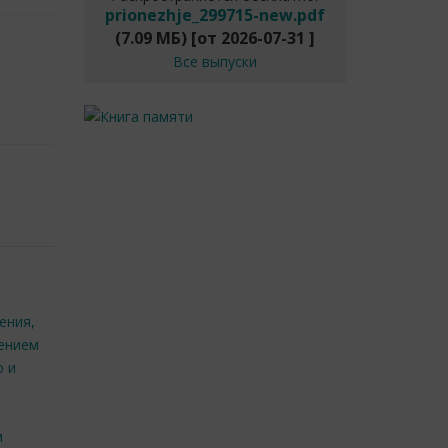
prionezhje_299715-new.pdf
(7.09 МБ)
[от
2026-07-31
]
Все выпуски
ения,
чением
о и
м