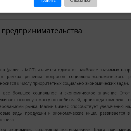
Принять
Отказаться
о предпринимательства
ва (далее - МСП) является одним из наиболее значимых напр
 в рамках решения вопросов социально-экономического р
носится к числу приоритетных социально-экономических задач.
 все большее социальное и экономическое значение. Этот
уживает основную массу потребителей, производя комплекс то
ебованиями рынка. Малый бизнес способствует увеличению на
новые виды продукции и экономические ниши, развивается в
изнеса.
тор экономики, создающий материальные блага при мини