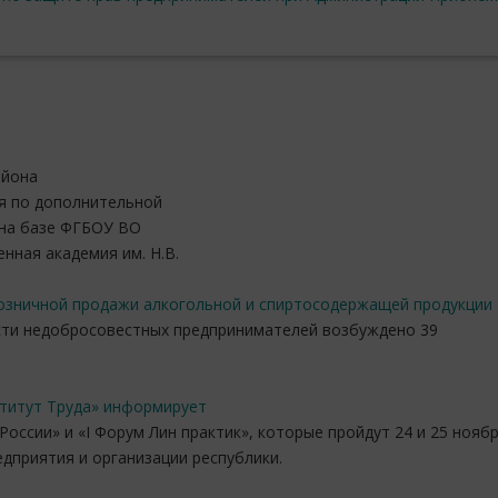
айона
я по дополнительной
на базе ФГБОУ ВО
нная академия им. Н.В.
розничной продажи алкогольной и спиртосодержащей продукции
ости недобросовестных предпринимателей возбуждено 39
титут Труда» информирует
России» и «I Форум Лин практик», которые пройдут 24 и 25 нояб
едприятия и организации республики.