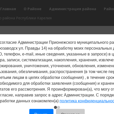
Главная
О Районе
Администрация района
Райо
 района Республики Карелия
согласие Администрации Прионежского муниципального р
 убран снег, яма
трозаводск ул. Правды 14) на обработку моих персональных
, телефон, е-mail, иные сведения, указанные в запросе) в 
 дороге, не горит
ра, записи, систематизации, накопления, хранения, извлече
нарь?
окирования, уничтожения, уточнения, обновления, изменен
ьзования, обезличивания, распространения (в том числе пе
лкнулись с проблемой —
ретьим лицам в целях обработки сообщения) , в течение срок
бщите о ней!
обходимого для обработки заявления (сообщения) и хране
татов его рассмотрения. Я проинформирован(а), что могу о
гласие, направив запрос в адрес Администрации. С поряд
Сообщить о проблеме
работки данных ознакомлен(а)
политика конфиденциально