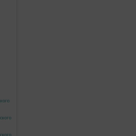
ского
жского
жского