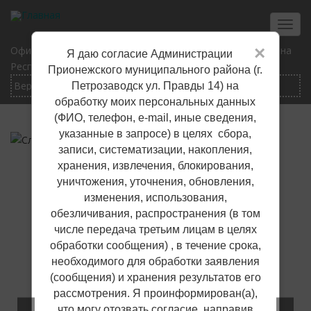
Перейти
к
Toggl
основному
navig
×
Официальный сайт Прионежского муниципального района
Я даю согласие Администрации
содержанию
Республики Карелия
Прионежского муниципального района (г.
Петрозаводск ул. Правды 14) на
обработку моих персональных данных
(ФИО, телефон, е-mail, иные сведения,
указанные в запросе) в целях сбора,
записи, систематизации, накопления,
хранения, извлечения, блокирования,
уничтожения, уточнения, обновления,
изменения, использования,
обезличивания, распространения (в том
числе передача третьим лицам в целях
обработки сообщения) , в течение срока,
необходимого для обработки заявления
(сообщения) и хранения результатов его
рассмотрения. Я проинформирован(а),
что могу отозвать согласие, направив