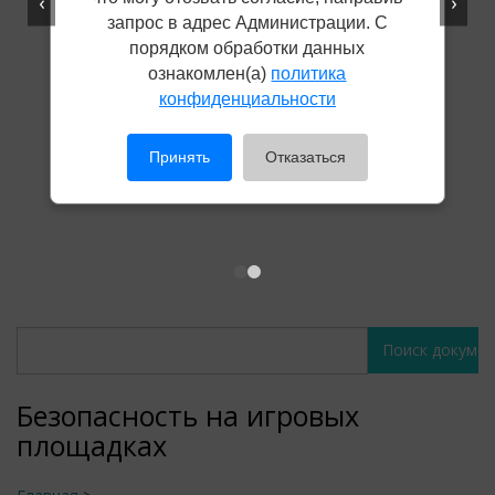
‹
›
запрос в адрес Администрации. С
порядком обработки данных
ознакомлен(а)
политика
конфиденциальности
Принять
Отказаться
Поиск
Поиск
документов
документов
Безопасность на игровых
площадках