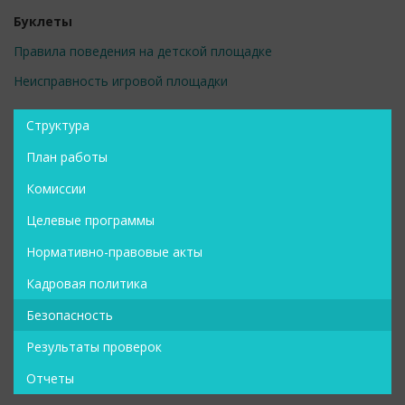
Буклеты
Правила поведения на детской площадке
Неисправность игровой площадки
Структура
План работы
Комиссии
Целевые программы
Нормативно-правовые акты
Кадровая политика
Безопасность
Результаты проверок
Отчеты