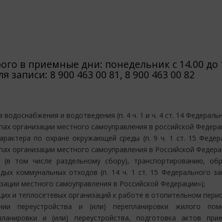
го в приемные дни: понедельник с 14.00 до 1
я записи: 8 900 463 00 81, 8 900 463 00 82
одоснабжения и водотведения (п. 4 ч. 1 и ч. 4 ст. 14 Федераль
пах организации местного самоуправления в российской Федерац
рактера по охране окружающей среды (п. 9 ч. 1 ст. 15 Федер
ипах организации местного самоуправления в Российской Федера
 (в том числе раздельному сбору), транспортированию, обр
дых коммунальных отходов (п. 14 ч. 1 ст. 15 Федерального за
изации местного самоуправления в Российской Федерации»);
их и теплосетевых организаций к работе в отопительном перио
ии переустройства и (или) перепланировки жилого пом
ланировки и (или) переустройства, подготовка актов при