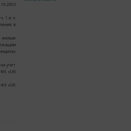
.10.2003
. 1 и ч.
ления в
я жилым
лежащим
ринципах
на учет
1-ФЗ «Об
1-ФЗ «Об