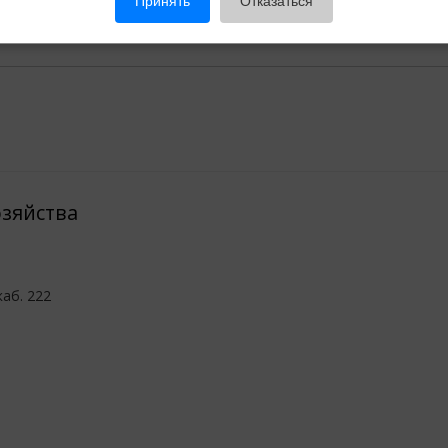
Принять
Отказаться
зяйства
каб. 222