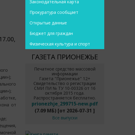
Законодательная карта
Прокуратура сообщает
Открытые данные
Бюджет для граждан
7.00,
Физическая культура и спорт
ГАЗЕТА ПРИОНЕЖЬЕ
Печатное средство массовой
ного
информации
ии»);
Газета "Прионежье" 12+
Свидетельство о регистрации
ального
СМИ ПИ № ТУ 10-00326 от 16
ции»);
октября 2015 года.
аботке,
Распространяется бесплатно.
prionezhje_299715-new.pdf
кона от
(7.09 МБ)
[от
2026-07-31
]
Все выпуски
де;
ещения,
емочной