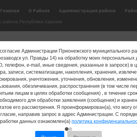
Главная
О Районе
Администрация района
Райо
 района Республики Карелия
согласие Администрации Прионежского муниципального р
трозаводск ул. Правды 14) на обработку моих персональных
, телефон, е-mail, иные сведения, указанные в запросе) в 
ра, записи, систематизации, накопления, хранения, извлече
окирования, уничтожения, уточнения, обновления, изменен
ьзования, обезличивания, распространения (в том числе пе
ретьим лицам в целях обработки сообщения) , в течение срок
обходимого для обработки заявления (сообщения) и хране
татов его рассмотрения. Я проинформирован(а), что могу о
гласие, направив запрос в адрес Администрации. С поряд
работки данных ознакомлен(а)
политика конфиденциально