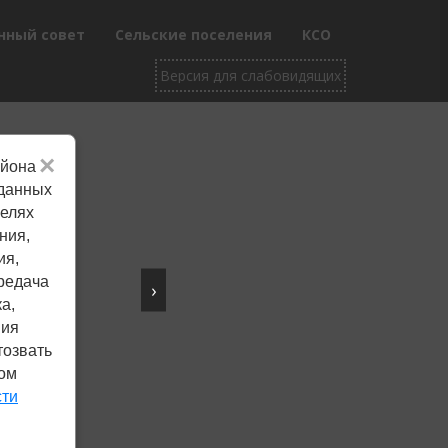
нный совет
Сельские поселения
КСО
×
айона
Не убран снег, яма
 данных
целях
на дороге, не горит
ния,
фонарь?
ия,
редача
›
Столкнулись с проблемой —
а,
сообщите о ней!
ния
тозвать
ком
Сообщить о проблеме
сти