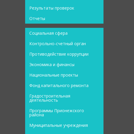
Результаты проверок
Отчеты
Социальная сфера
Контрольно-счетный орган
Противодействие коррупции
Экономика и финансы
Национальные проекты
Фонд капитального ремонта
Градостроительная
деятельность
Программы Прионежского
района
Муниципальные учреждения