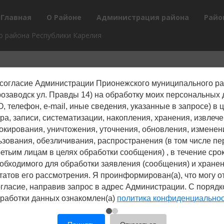
Главная
О Районе
Администрация района
Райо
 района Республики Карелия
согласие Администрации Прионежского муниципального р
трозаводск ул. Правды 14) на обработку моих персональных
, телефон, е-mail, иные сведения, указанные в запросе) в 
ра, записи, систематизации, накопления, хранения, извлече
окирования, уничтожения, уточнения, обновления, изменен
ьзования, обезличивания, распространения (в том числе пе
ретьим лицам в целях обработки сообщения) , в течение срок
обходимого для обработки заявления (сообщения) и хране
татов его рассмотрения. Я проинформирован(а), что могу о
гласие, направив запрос в адрес Администрации. С поряд
работки данных ознакомлен(а)
политика конфиденциально