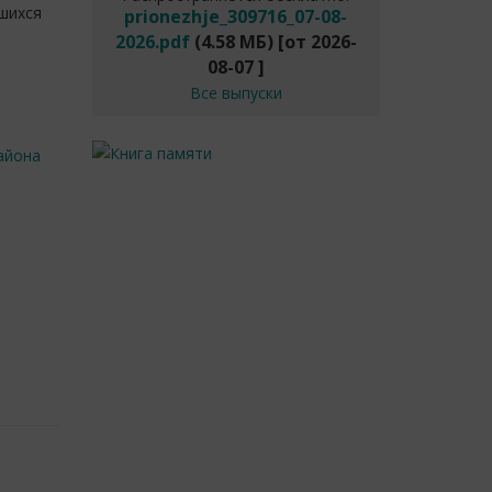
шихся
prionezhje_309716_07-08-
2026.pdf
(4.58 МБ)
[от
2026-
08-07
]
Все выпуски
айона