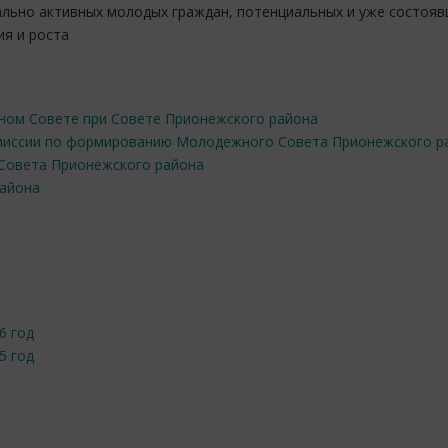
ально активных молодых граждан, потенциальных и уже состояв
ия и роста
ом Совете при Совете Прионежского района
омиссии по формированию Молодежного Совета Прионежского р
Совета Прионежского района
айона
6 год
5 год