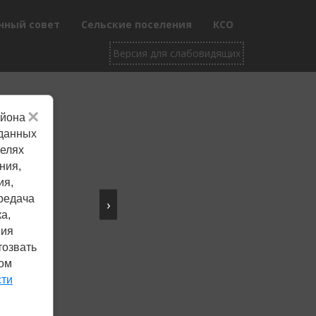
нный совет
Сельские поселения
КСО
×
айона
Не убран снег, яма
 данных
целях
на дороге, не горит
ния,
фонарь?
ия,
редача
›
Столкнулись с проблемой —
а,
сообщите о ней!
ния
тозвать
ком
Сообщить о проблеме
сти