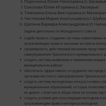
Порочкина Юлия Николаевна (с.Заозерье
Соколова Юлия Игоревна (с.Заозерье)
Тимохина Елена Викторовна (п.Мелиора
Чистякова Мария Анатольевна (ст.Шуйск
Щелина Варвара Александровна (п.Чална 
Задачи деятельности Молодежного Совета
содействовать созданию системы нормативных и
затрагивающих права и законные интересы моло
сформировать действенный механизм представи
самоуправления Прионежского муниципального 
создать систему выявления и применения иниц
муниципальном районе
обеспечить эффективное сотрудничество предс
органами местного самоуправления Прионежског
создать систему молодежных консультативно-с
о
муниципальных образований, которые позволяю
ее диалог с властью и обществом на основе пар
создать условия для консолидации молодежи и е
затрагивающим права и интересы молодежи