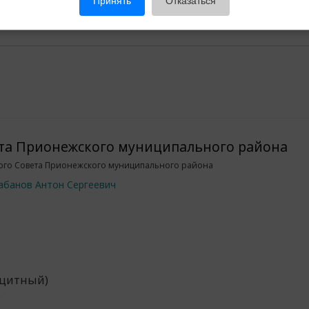
Принять
Отказаться
та Прионежского муниципального района
ого Совета Прионежского муниципального района
абанов Антон Сергеевич
рцитный)
)