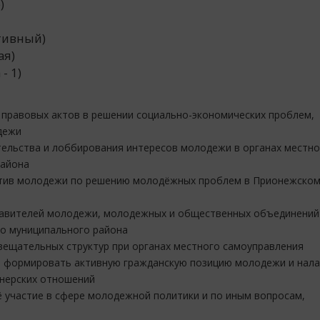
)
тивный)
ая)
- 1)
 правовых актов в решении социально-эконом
ических проблем,
дежи
тельств
а и лоббирования интересов молодежи в органах местно
района
иатив молодежи по решению молодёжных проблем в Прионежско
тавителей молодежи, молодежных и общественных объединений
о муниципального района
вещательных структур при органах местного самоуправления
т формировать активную гражданскую позицию молодежи и нал
тнерских отношений
ё участие в сфере молодежной политики и по иным вопросам,