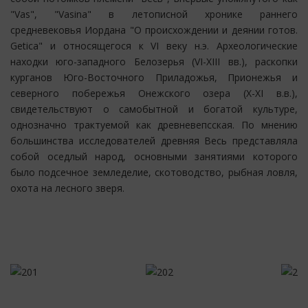
"Vas", "Vasina" в летописной хронике раннего
средневековья Иордана "О происхождении и деянии готов.
Getica" и относящегося к VI веку н.э. Археологические
находки юго-западного Белозерья (VI-XIII вв.), раскопки
курганов Юго-Восточного Приладожья, Прионежья и
северного побережья Онежского озера (X-XI в.в.),
свидетельствуют о самобытной и богатой культуре,
однозначно трактуемой как древневепсская. По мнению
большинства исследователей древняя Весь представляла
собой оседлый народ, основными занятиями которого
было подсечное земледелие, скотоводство, рыбная ловля,
охота на лесного зверя.