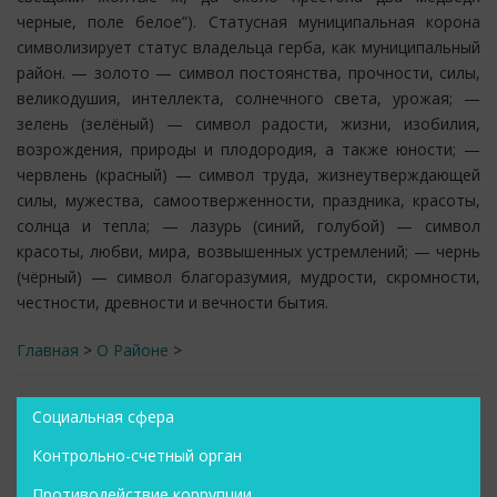
черные, поле белое”). Статусная муниципальная корона
символизирует статус владельца герба, как муниципальный
район. — золото — символ постоянства, прочности, силы,
великодушия, интеллекта, солнечного света, урожая; —
зелень (зелёный) — символ радости, жизни, изобилия,
возрождения, природы и плодородия, а также юности; —
червлень (красный) — символ труда, жизнеутверждающей
силы, мужества, самоотверженности, праздника, красоты,
солнца и тепла; — лазурь (синий, голубой) — символ
красоты, любви, мира, возвышенных устремлений; — чернь
(чёрный) — символ благоразумия, мудрости, скромности,
честности, древности и вечности бытия.
Главная
>
О Районе
>
Социальная сфера
Контрольно-счетный орган
Противодействие коррупции