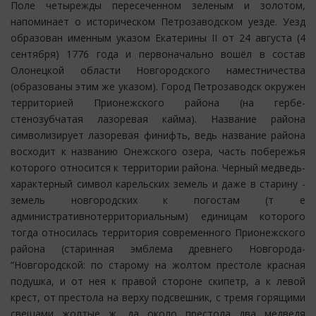
Поле четырежды пересеченном зеленым и золотом,
напоминает о историческом Петрозаводском уезде. Уезд
образован именным указом Екатерины II от 24 августа (4
сентября) 1776 года и первоначально вошёл в состав
Олонецкой области Новгородского наместничества
(образованы этим же указом). Город Петрозаводск окружен
территорией Прионежского района (на гербе-
стенозубчатая лазоревая кайма). Название района
символизирует лазоревая финифть, ведь название района
восходит к названию Онежского озера, часть побережья
которого относится к территории района. Черный медведь-
характерный символ карельских земель и даже в старину -
земель новгородских к погостам (т е
административнотерриториальным) единицам которого
тогда относилась территория современного Прионежского
района (старинная эмблема древнего Новгорода-
“Новгородской: по старому на жолтом престоле красная
подушка, и от нея к правой стороне скипетр, а к левой
крест, от престола на верху подсвешник, с тремя горящими
свещами жолтые ж, да около престола два медведя