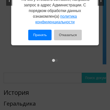
‹
›
запрос в адрес Администрации. С
порядком обработки данных
Не убран снег, яма на дороге,
ознакомлен(а)
политика
конфиденциальности
не горит фонарь?
Столкнулись с проблемой — сообщите о ней!
Принять
Отказаться
Сообщить о проблеме
Поиск
Поиск
документов
документов
История
Геральдика