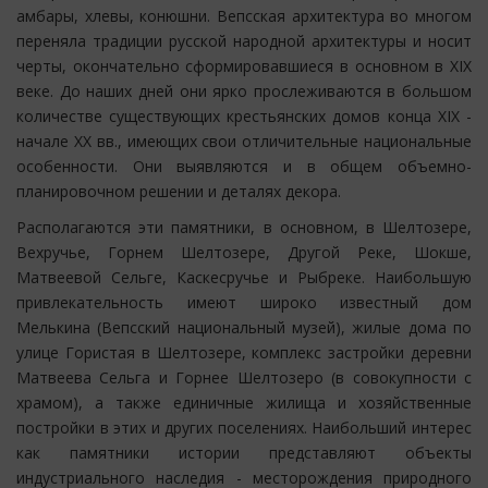
амбары, хлевы, конюшни. Вепсская архитектура во многом
переняла традиции русской народной архитектуры и носит
черты, окончательно сформировавшиеся в основном в XIX
веке. До наших дней они ярко прослеживаются в большом
количестве существующих крестьянских домов конца XIX -
начале XX вв., имеющих свои отличительные национальные
особенности. Они выявляются и в общем объемно-
планировочном решении и деталях декора.
Располагаются эти памятники, в основном, в Шелтозере,
Вехручье, Горнем Шелтозере, Другой Реке, Шокше,
Матвеевой Сельге, Каскесручье и Рыбреке. Наибольшую
привлекательность имеют широко известный дом
Мелькина (Вепсский национальный музей), жилые дома по
улице Гористая в Шелтозере, комплекс застройки деревни
Матвеева Сельга и Горнее Шелтозеро (в совокупности с
храмом), а также единичные жилища и хозяйственные
постройки в этих и других поселениях. Наибольший интерес
как памятники истории представляют объекты
индустриального наследия - месторождения природного