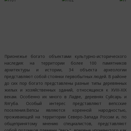
Прионежье богато объектами культурно-исторического
наследия: на территории более 100 памятников
архитектуры и истории, 34 объекта археологии
представляют собой стоянки первобытных людей. В районе
до сих пор богато представлены разные типы деревянных
жилых и хозяйственных зданий, относящихся к XVIII-XIX
векам. Особенно их много в Ладве, деревнях Суйсарь и
Ялгуба. Особый интерес представляют вепсские
поселения.Вепсы являются коренной народностью,
проживающей на территории Северо-Запада России и, по
общепринятому мнению специалистов, представляют
собой потомков племени "весь", впервые упомянутого как