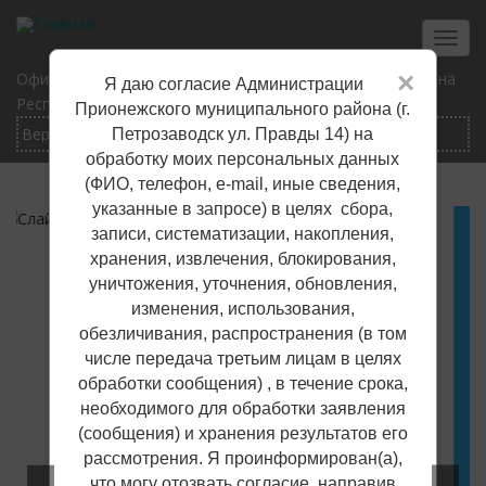
Перейти
к
Toggl
основному
navig
×
Официальный сайт Прионежского муниципального района
Я даю согласие Администрации
содержанию
Республики Карелия
Прионежского муниципального района (г.
Петрозаводск ул. Правды 14) на
обработку моих персональных данных
(ФИО, телефон, е-mail, иные сведения,
указанные в запросе) в целях сбора,
записи, систематизации, накопления,
хранения, извлечения, блокирования,
Решаем вместе
уничтожения, уточнения, обновления,
изменения, использования,
обезличивания, распространения (в том
числе передача третьим лицам в целях
обработки сообщения) , в течение срока,
необходимого для обработки заявления
(сообщения) и хранения результатов его
рассмотрения. Я проинформирован(а),
что могу отозвать согласие, направив