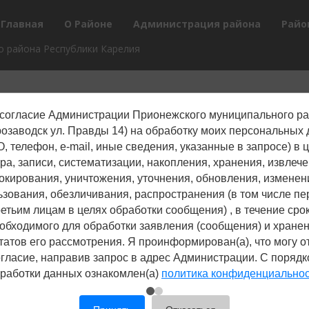
Главная
О Районе
Администрация района
Райо
 района Республики Карелия
согласие Администрации Прионежского муниципального р
трозаводск ул. Правды 14) на обработку моих персональных
, телефон, е-mail, иные сведения, указанные в запросе) в 
ра, записи, систематизации, накопления, хранения, извлече
окирования, уничтожения, уточнения, обновления, изменен
ьзования, обезличивания, распространения (в том числе пе
ретьим лицам в целях обработки сообщения) , в течение срок
обходимого для обработки заявления (сообщения) и хране
татов его рассмотрения. Я проинформирован(а), что могу о
гласие, направив запрос в адрес Администрации. С поряд
работки данных ознакомлен(а)
политика конфиденциально