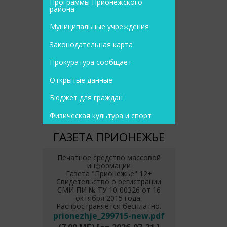
Программы Прионежского
района
Муниципальные учреждения
Законодательная карта
Прокуратура сообщает
Открытые данные
Бюджет для граждан
Физическая культура и спорт
ГАЗЕТА ПРИОНЕЖЬЕ
Печатное средство массовой
информации
Газета "Прионежье" 12+
Свидетельство о регистрации
СМИ ПИ № ТУ 10-00326 от 16
октября 2015 года.
Распространяется бесплатно.
prionezhje_299715-new.pdf