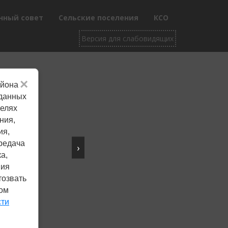
нный совет
Сельские поселения
КСО
×
айона
Не убран снег, яма
 данных
целях
на дороге, не горит
ния,
фонарь?
ия,
редача
›
Столкнулись с проблемой —
а,
сообщите о ней!
ния
тозвать
ком
Сообщить о проблеме
сти