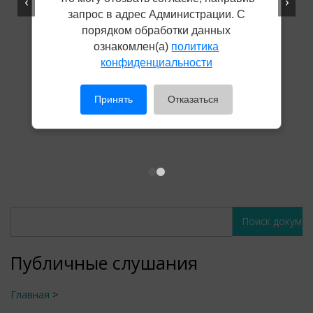
‹
›
запрос в адрес Администрации. С
порядком обработки данных
ознакомлен(а)
политика
конфиденциальности
Принять
Отказаться
Поиск
Поиск
документов
документов
Публичные слушания
Главная
>