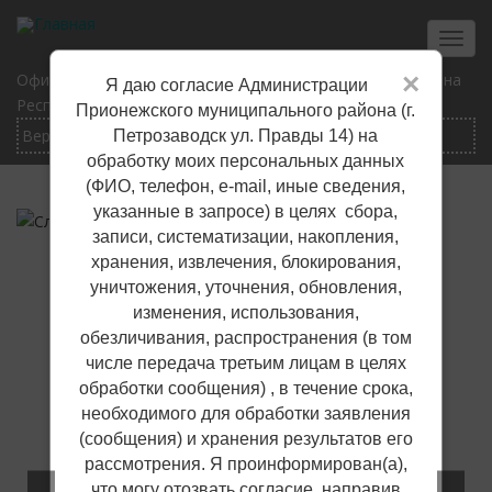
Перейти
к
Toggl
основному
navig
×
Официальный сайт Прионежского муниципального района
Я даю согласие Администрации
содержанию
Республики Карелия
Прионежского муниципального района (г.
Петрозаводск ул. Правды 14) на
обработку моих персональных данных
(ФИО, телефон, е-mail, иные сведения,
указанные в запросе) в целях сбора,
записи, систематизации, накопления,
хранения, извлечения, блокирования,
уничтожения, уточнения, обновления,
изменения, использования,
обезличивания, распространения (в том
числе передача третьим лицам в целях
обработки сообщения) , в течение срока,
необходимого для обработки заявления
(сообщения) и хранения результатов его
рассмотрения. Я проинформирован(а),
что могу отозвать согласие, направив