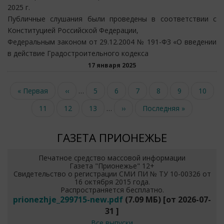
2025 г.
Публичные слушания были проведены в соответствии с
Конституцией Российской Федерации,
Федеральным законом от 29.12.2004 № 191-ФЗ «О введении
в действие Градостроительного кодекса
17 января 2025
Нумерация
Первая
« Первая
Предыдущая
‹‹
…
Page
5
Page
6
Page
7
Page
8
Текущая
9
Page
10
страниц
страница
страница
страница
Page
11
Page
12
Page
13
…
Следующая
››
Последняя
Последняя »
страница
страница
ГАЗЕТА ПРИОНЕЖЬЕ
Печатное средство массовой информации
Газета "Прионежье" 12+
Свидетельство о регистрации СМИ ПИ № ТУ 10-00326 от
16 октября 2015 года.
Распространяется бесплатно.
prionezhje_299715-new.pdf
(7.09 МБ)
[от
2026-07-
31
]
Все выпуски