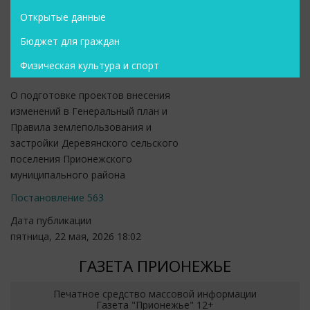
Открытые данные
Бюджет для граждан
Физическая культура и спорт
О подготовке проектов внесения
изменений в Генеральный план и
Правила землепользования и
застройки Деревянского сельского
поселения Прионежского
муниципального района
Постановление 563
Дата публикации
пятница, 22 мая, 2026 18:02
ГАЗЕТА ПРИОНЕЖЬЕ
Печатное средство массовой информации
Газета "Прионежье" 12+