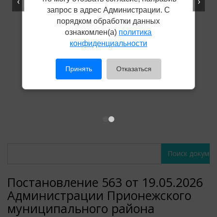
‹
›
запрос в адрес Администрации. С
порядком обработки данных
ознакомлен(а)
политика
конфиденциальности
Принять
Отказаться
Поиск
Поиск
документов
документов
Постановление 563 от 19.05.2026
Администрации Прионежского
муниципального района