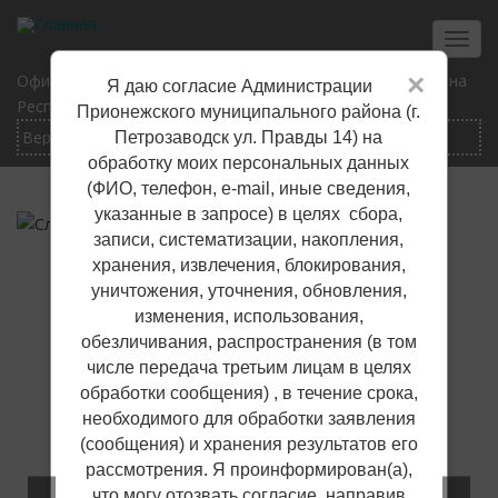
Перейти
к
Toggl
основному
navig
×
Официальный сайт Прионежского муниципального района
Я даю согласие Администрации
содержанию
Республики Карелия
Прионежского муниципального района (г.
Петрозаводск ул. Правды 14) на
обработку моих персональных данных
(ФИО, телефон, е-mail, иные сведения,
указанные в запросе) в целях сбора,
записи, систематизации, накопления,
хранения, извлечения, блокирования,
уничтожения, уточнения, обновления,
изменения, использования,
обезличивания, распространения (в том
числе передача третьим лицам в целях
обработки сообщения) , в течение срока,
необходимого для обработки заявления
(сообщения) и хранения результатов его
рассмотрения. Я проинформирован(а),
что могу отозвать согласие, направив