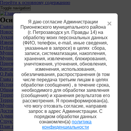
Перейти к основному содержанию
Toggle navigation
Основное меню
Я даю согласие Администрации
×
Главная
Прионежского муниципального района
Новости
(г. Петрозаводск ул. Правды 14) на
Аукционы
обработку моих персональных данных
Извещения о предоставлении участков
(ФИО, телефон, е-mail, иные сведения,
Публичные слушания
указанные в запросе) в целях сбора,
Муниципальные услуги
записи, систематизации, накопления,
Муниципальный контроль
хранения, извлечения, блокирования,
Приемная
уничтожения, уточнения, обновления,
Контакты
изменения, использования,
О Районе
обезличивания, распространения (в том
Глава района
числе передача третьим лицам в целях
История
обработки сообщения) , в течение срока,
Общая информация
необходимого для обработки заявления
Территориальные органы власти
(сообщения) и хранения результатов его
Территориальная избирательная комиссия
рассмотрения. Я проинформирован(а),
Муниципальные учреждения
что могу отозвать согласие, направив
Достопримечательности
запрос в адрес Администрации. С
Администрация района
порядком обработки данных
Структура
ознакомлен(а)
политика
План работы
конфиденциальности