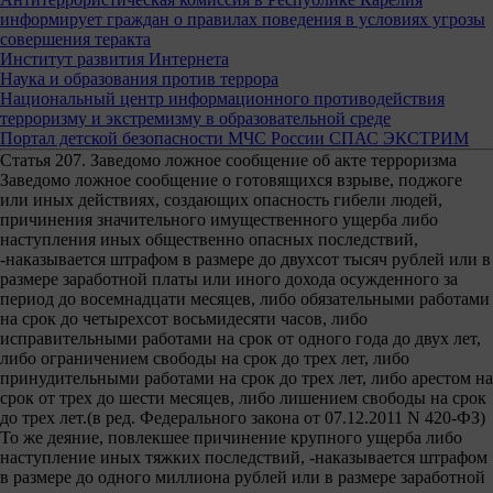
информирует граждан о правилах поведения в условиях угрозы
совершения теракта
Институт развития Интернета
Наука и образования против террора
Национальный центр информационного противодействия
терроризму и экстремизму в образовательной среде
Портал детской безопасности МЧС России СПАС ЭКСТРИМ
Статья 207. Заведомо ложное сообщение об акте терроризма
Заведомо ложное сообщение о готовящихся взрыве, поджоге
или иных действиях, создающих опасность гибели людей,
причинения значительного имущественного ущерба либо
наступления иных общественно опасных последствий,
-наказывается штрафом в размере до двухсот тысяч рублей или в
размере заработной платы или иного дохода осужденного за
период до восемнадцати месяцев, либо обязательными работами
на срок до четырехсот восьмидесяти часов, либо
исправительными работами на срок от одного года до двух лет,
либо ограничением свободы на срок до трех лет, либо
принудительными работами на срок до трех лет, либо арестом на
срок от трех до шести месяцев, либо лишением свободы на срок
до трех лет.(в ред. Федерального закона от 07.12.2011 N 420-ФЗ)
То же деяние, повлекшее причинение крупного ущерба либо
наступление иных тяжких последствий, -наказывается штрафом
в размере до одного миллиона рублей или в размере заработной