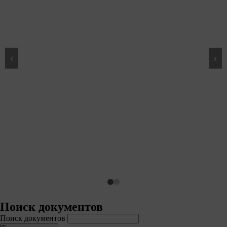
‹
›
Не убран снег, яма на дороге, не
горит фонарь?
Столкнулись с проблемой — сообщите о ней!
Сообщить о проблеме
Поиск документов
Поиск документов