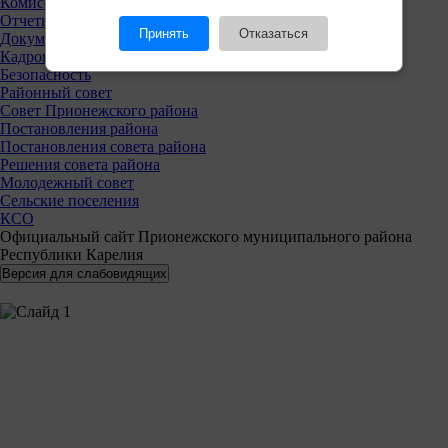
Комиссии
Отчеты
Принять
Отказаться
Документы
Кадровая политика
Безопасность
Районный совет
Совет Прионежского района
Постановления района
Постановления совета района
Решения совета района
Молодежный совет
Сельские поселения
КСО
Официальный сайт Прионежского муниципального района
Республики Карелия
Решаем вмес