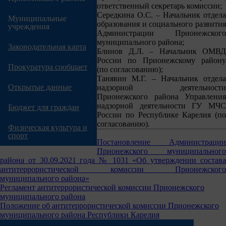
ответственный секретарь комиссии;
Середкина О.С. – Начальник отдела
Муниципальные
образования и социального развития
учреждения
Администрации Прионежского
муниципального района;
Законодательная карта
Блинов Д.Л. – Начальник ОМВД
России по Прионежскому району
Прокуратура сообщает
(по согласованию);
Танявин М.Г. – Начальник отдела
Открытые данные
надзорной деятельности
Прионежского района Управления
надзорной деятельности ГУ МЧС
Бюджет для граждан
России по Республике Карелия (по
согласованию).
Физическая культура и
спорт
Постановление Администрации
Прионежского муниципального
района от 30.09.2021 года № 1031 «Об утверждении состава
антитеррористической комиссии Прионежского
муниципального района»
Регламент антитеррористической комиссии Прионежского
муниципального района
Положение об антитеррористической комиссии Прионежского
муниципального района Республики Карелия