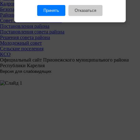
Кадровая политика
Безопасность
Принять
Отказаться
Районный совет
Совет Прионежского района
Постановления района
Постановления совета района
Решения совета района
Молодежный совет
Сельские поселения
КСО
Официальный сайт Прионежского муниципального района
Республики Карелия