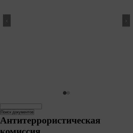
‹
›
Поиск
Поиск
документов
документов
Антитеррористическая
комиссия