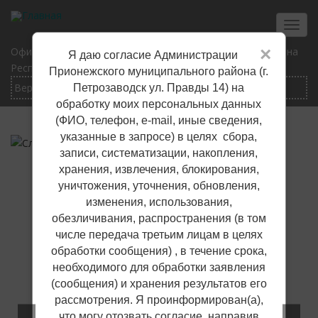
Перейти
к
Toggl
основному
navig
×
Официальный сайт Прионежского муниципального района
Я даю согласие Администрации
содержанию
Республики Карелия
Прионежского муниципального района (г.
Петрозаводск ул. Правды 14) на
обработку моих персональных данных
(ФИО, телефон, е-mail, иные сведения,
указанные в запросе) в целях сбора,
записи, систематизации, накопления,
хранения, извлечения, блокирования,
уничтожения, уточнения, обновления,
изменения, использования,
обезличивания, распространения (в том
числе передача третьим лицам в целях
обработки сообщения) , в течение срока,
необходимого для обработки заявления
(сообщения) и хранения результатов его
рассмотрения. Я проинформирован(а),
что могу отозвать согласие, направив