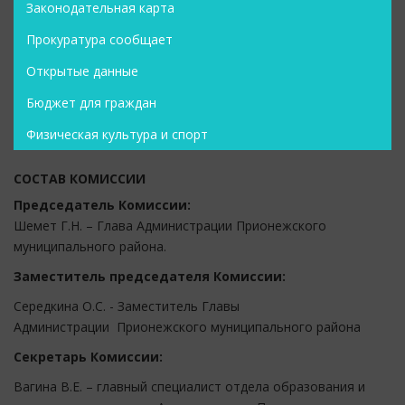
Законодательная карта
Прокуратура сообщает
Открытые данные
Бюджет для граждан
Физическая культура и спорт
СОСТАВ КОМИССИИ
Председатель Комиссии:
Шемет Г.Н. – Глава Администрации Прионежского
муниципального района.
Заместитель председателя Комиссии:
Середкина О.С. - Заместитель Главы
Администрации Прионежского муниципального района
Секретарь Комиссии:
Вагина В.Е. – главный специалист отдела образования и