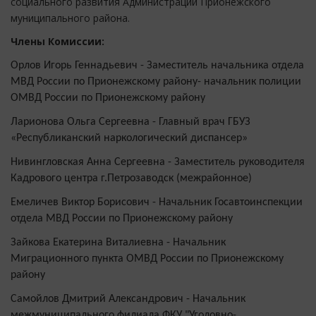
социального развития Администрации Прионежского
муниципального района.
Члены Комиссии:
Орлов Игорь Геннадьевич - Заместитель начальника отдела
МВД России по Прионежскому району- начальник полиции
ОМВД России по Прионежскому району
Ларионова Ольга Сергеевна - Главный врач ГБУЗ
«Республиканский наркологический диспансер»
Нивингловская Анна Сергеевна - Заместитель руководителя
Кадрового центра г.Петрозаводск (межрайонное)
Емеличев Виктор Борисович - Начальник Госавтоинспекции
отдела МВД России
по Прионежскому району
Зайкова Екатерина Виталиевна - Начальник
Миграционного пункта ОМВД России по Прионежскому
району
Самойлов Дмитрий Александрович - Начальник
межмуниципального филиала ФКУ "Уголовно-