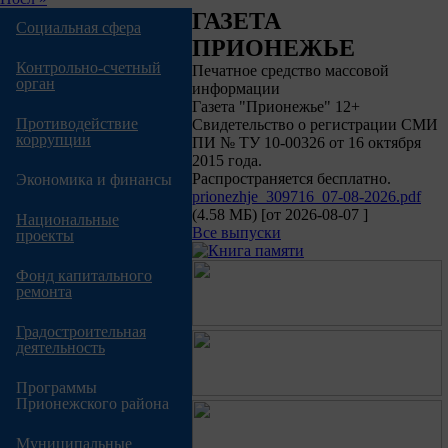
страница
ГАЗЕТА
Социальная сфера
ПРИОНЕЖЬЕ
Контрольно-счетный
Печатное средство массовой
орган
информации
Газета "Прионежье" 12+
Противодействие
Свидетельство о регистрации СМИ
коррупции
ПИ № ТУ 10-00326 от 16 октября
2015 года.
Распространяется бесплатно.
Экономика и финансы
prionezhje_309716_07-08-2026.pdf
(4.58 МБ)
[от
2026-08-07
]
Национальные
Все выпуски
проекты
Фонд капитального
ремонта
Градостроительная
деятельность
Программы
Прионежского района
Муниципальные