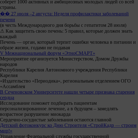
соберет 1000 активных и амбициозных молодых людей со всей
страны.
�� 27 июля –2 августа: Неделя профилактики заболеваний
печени
(в честь Международного дня борьбы с гепатитом 28 июля)
⚠ Как защитить свою печень: 5 правил, которые должен знать
каждый
Печень — орган, который терпит ошибки человека в питании и
образе жизни, годами не подавая
V Межнациональный форум «ЭтноСМАРТ»
Мероприятие организуется Министерством, Домом Дружбы
народов
Республики Карелия Автономного учреждения Республики
Карелия
«Издательство «Периодика», региональным отделением ОГО
«Ассамблея
В Сеченовском Университете нашли четыре признака старения
сердца
Исследование поможет подбирать пациентам
персонализированное лечение, а в будущем – замедлять
возрастное разрушение миокарда
Сердечно-сосудистые заболевания остаются главной
Детский фотоконкурс ко Дню Строителя «СтройКадр — строим
мир!»
Управление Федеральной службы государственной