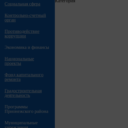
Категория
навигации
Социальная сфера
Контрольно-счетный
орган
Противодействие
коррупции
Экономика и финансы
Национальные
проекты
Фонд капитального
ремонта
Градостроительная
деятельность
Программы
Прионежского района
Муниципальные
учреждения