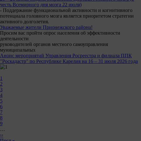
честь Всемирного дня мозга 22 июля)
- Поддержание функциональной активности и когнитивного
потенциала головного мозга является приоритетом стратегии
активного долголетия.
Уважаемые жители Прионежского района!
Просим вас пройти опрос населения об эффективности
деятельности
руководителей органов местного самоуправления
муниципальных
Анонс мероприятий Управления Росреестра и филиала ППК
"Роскадастр" по Республике Карелия на 16 – 31 июля 2026 года
Нумерация
Текущая
1
страниц
страница
Page
2
Page
3
Page
4
Page
5
Page
6
Page
7
Page
8
Page
9
…
Следующая
››
страница
Последняя
Посл »