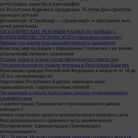
регистрации, кадастра и картографии
по Республике Карелия в преддверии 70-летия Дня строителя
проводит детский
фотоконкурс «СтройКадр — строим мир!» и приглашает всех
детей республики
МЕТОДИЧЕСКИЕ РЕКОМЕНДАЦИИ ПО БОРЬБЕ С
БОРЩЕВИКОМ СОСНОВСКОГО (Heracleum sosnovskyi
Manden.) на землях сельскохозяйственного назначения
Комплекс мер по борьбе с борщевиком Сосновского на землях
сельскохозяйственного назначения
Открыт набор в новый состав Молодежного совета при
Уполномоченном по правам человека в Республике Карелия.
Приглашаю граждан Российской Федерации в возрасте от 18 до
35 лет, проживающих на
территории Республики Карелия, имеющих опыт
правозащитной, социально-общественной
Уведомление о начале подготовки проекта муниципального
правового акта
Администрация Прионежского муниципального района
извещает о
начале подготовки проекта муниципального правового акта.
Вид муниципального правового акта, наименование:
Постановление Администрации Прионежского
муниципального
20 – 26 июля: Неделя сохранения здоровья головного мозга (в