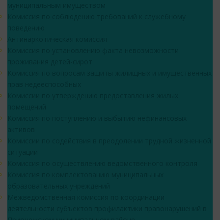
муниципальным имуществом
Комиссия по соблюдению требований к служебному
поведению
Антинаркотическая комиссия
Комиссия по установлению факта невозможности
проживания детей-сирот
Комиссия по вопросам защиты жилищных и имущественных
прав недееспособных
Комиссии по утверждению предоставления жилых
помещений
Комиссия по поступлению и выбытию нефинансовых
активов
Комиссии по содействия в преодолении трудной жизненной
ситуации
Комиссия по осуществлению ведомственного контроля
Комиссия по комплектованию муниципальных
образовательных учреждений
Межведомственная комиссия по координации
деятельности субъектов профилактики правонарушений в
Прионежском муниципальном районе