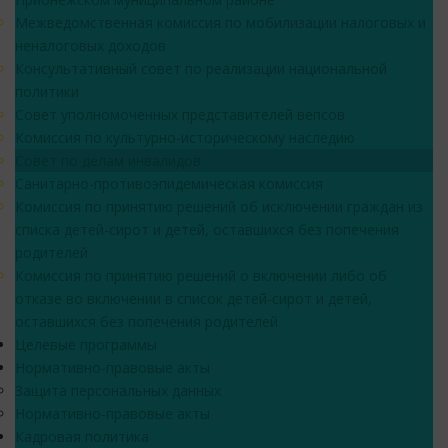
Межведомственная комиссия по мобилизации налоговых и
неналоговых доходов
Консультативный совет по реализации национальной
политики
Совет уполномоченных представителей вепсов
Комиссия по культурно-историческому наследию
Совет по делам инвалидов
Санитарно-противоэпидемическая комиссия
Комиссия по принятию решений об исключении граждан из
списка детей-сирот и детей, оставшихся без попечения
родителей
Комиссия по принятию решений о включении либо об
отказе во включении в список детей-сирот и детей,
оставшихся без попечения родителей
Целевые программы
Нормативно-правовые акты
Защита персональных данных
Нормативно-правовые акты
Кадровая политика