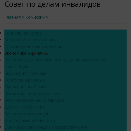
Совет по делам инвалидов
Главная
>
Комиссии
>
Социальная сфера
Контрольно-счетный орган
Противодействие коррупции
Экономика и финансы
Развитие среднего и малого предпринимательства
Инвестиции
Бюджет для граждан
Торговля и реклама
Муниципальный заказ
Муниципальное имущество
Регулирование цен и тарифов
Цены и тарифы ЖКХ
Развитие конкуренции
Достопримечательности
Оценка регулирующего воздействия НПА