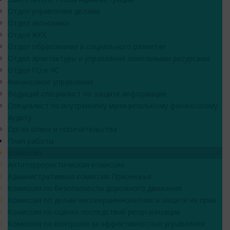
Отдел управления делами
Отдел экономики
Отдел ЖКХ
Отдел образования и социального развития
Отдел архитектуры и управления земельными ресурсами
Отдел ГО и ЧС
Финансовое управление
Ведущий специалист по защите информации
Специалист по внутреннему муниципальному финансовому
аудиту
Орган опеки и попечительства
План работы
Комиссии
Антитеррористическая комиссия
Административная комиссия Прионежья
Комиссия по безопасности дорожного движения
Комиссия по делам несовершеннолетних и защите их прав
Комиссия по оценке последствий реорганизации
Комиссия по контролю за эффективностью управления