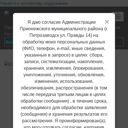
Перейти к основному содержанию
Toggl
×
Я даю согласие Администрации
navig
Официальный сайт Прионежского муниципального района
Прионежского муниципального района (г.
Республики Карелия
Петрозаводск ул. Правды 14) на
обработку моих персональных данных
(ФИО, телефон, е-mail, иные сведения,
указанные в запросе) в целях сбора,
записи, систематизации, накопления,
хранения, извлечения, блокирования,
уничтожения, уточнения, обновления,
изменения, использования,
обезличивания, распространения (в том
числе передача третьим лицам в целях
обработки сообщения) , в течение срока,
необходимого для обработки заявления
(сообщения) и хранения результатов его
рассмотрения. Я проинформирован(а),
что могу отозвать согласие, направив