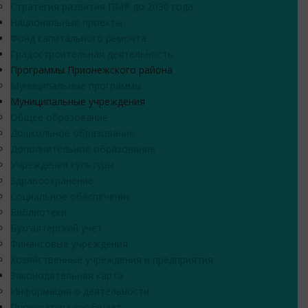
Стратегия развития ПМР до 2030 года
Национальные проекты
Фонд капитального ремонта
Градостроительная деятельность
Программы Прионежского района
Муниципальные программы
Муниципальные учреждения
Общее образование
Дошкольное образование
Дополнительное образование
Учреждения культуры
Здравоохранение
Социальное обеспечение
Библиотеки
Бухгалтерский учет
Финансовые учреждения
Хозяйственные учреждения и предприятия
Законодательная карта
Информация о деятельности
Прокуратура сообщает