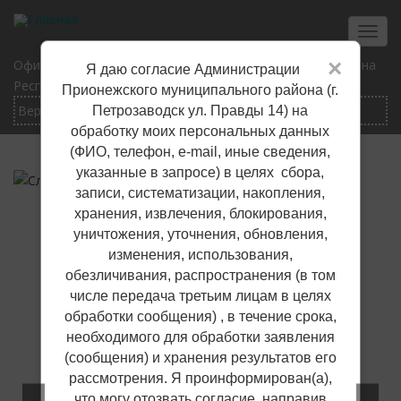
Перейти
к
Toggl
основному
navig
×
Официальный сайт Прионежского муниципального района
Я даю согласие Администрации
содержанию
Республики Карелия
Прионежского муниципального района (г.
Петрозаводск ул. Правды 14) на
обработку моих персональных данных
(ФИО, телефон, е-mail, иные сведения,
указанные в запросе) в целях сбора,
записи, систематизации, накопления,
хранения, извлечения, блокирования,
уничтожения, уточнения, обновления,
изменения, использования,
обезличивания, распространения (в том
числе передача третьим лицам в целях
обработки сообщения) , в течение срока,
необходимого для обработки заявления
(сообщения) и хранения результатов его
рассмотрения. Я проинформирован(а),
что могу отозвать согласие, направив