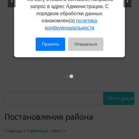
‹
›
запрос в адрес Администрации. С
порядком обработки данных
ознакомлен(а)
политика
конфиденциальности
Принять
Отказаться
Поиск
Поиск
документов
документов
Постановления района
Главная
>
Районный совет
>