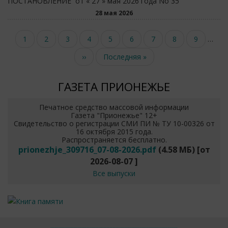
ПОСТАНОВЛЕНИЕ от « 27 » мая 2026 года No 35
28 мая 2026
Нумерация
Текущая
1
Page
2
Page
3
Page
4
Page
5
Page
6
Page
7
Page
8
Page
9
…
страниц
страница
Следующая
››
Последняя
Последняя »
страница
страница
ГАЗЕТА ПРИОНЕЖЬЕ
Печатное средство массовой информации
Газета "Прионежье" 12+
Свидетельство о регистрации СМИ ПИ № ТУ 10-00326 от
16 октября 2015 года.
Распространяется бесплатно.
prionezhje_309716_07-08-2026.pdf
(4.58 МБ)
[от
2026-08-07
]
Все выпуски