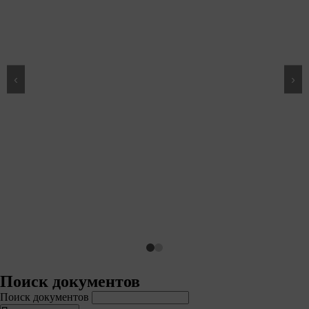
‹
›
Не убран снег, яма на
горит фонарь?
Столкнулись с проблемой — соо
Сообщить о про
Поиск документов
Поиск документов