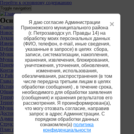
Перейти к основному содержанию
Toggle navigation
Основное меню
Я даю согласие Администрации
×
Главная
Прионежского муниципального района
Новости
(г. Петрозаводск ул. Правды 14) на
Аукционы
обработку моих персональных данных
Извещения о предоставлении участков
(ФИО, телефон, е-mail, иные сведения,
Публичные слушания
указанные в запросе) в целях сбора,
Муниципальные услуги
записи, систематизации, накопления,
Муниципальный контроль
хранения, извлечения, блокирования,
Приемная
уничтожения, уточнения, обновления,
Контакты
изменения, использования,
О Районе
обезличивания, распространения (в том
Глава района
числе передача третьим лицам в целях
История
обработки сообщения) , в течение срока,
Общая информация
необходимого для обработки заявления
Территориальные органы власти
(сообщения) и хранения результатов его
Территориальная избирательная комиссия
рассмотрения. Я проинформирован(а),
Муниципальные учреждения
что могу отозвать согласие, направив
Достопримечательности
запрос в адрес Администрации. С
Администрация района
порядком обработки данных
Структура
ознакомлен(а)
политика
План работы
конфиденциальности