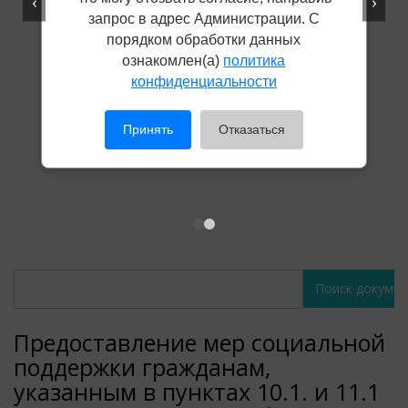
‹
›
запрос в адрес Администрации. С
порядком обработки данных
ознакомлен(а)
политика
конфиденциальности
Принять
Отказаться
Поиск
Поиск
документов
документов
Предоставление мер социальной
поддержки гражданам,
указанным в пунктах 10.1. и 11.1