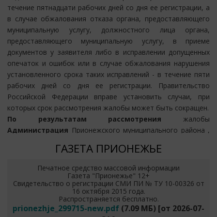
течение пятнадцати рабочих дней со дня ее регистрации, а
(при наличии) и почтовый адрес, по которым должен быть
в случае обжалования отказа органа, предоставляющего
направлен ответ заявителю;
муниципальную услугу, должностного лица органа,
сведения об обжалуемых решениях и действиях
предоставляющего муниципальную услугу, в приеме
(бездействии) органа, предоставляющего муниципальную
документов у заявителя либо в исправлении допущенных
услугу, должностного лица органа,предоставляющего
опечаток и ошибок или в случае обжалования нарушения
муниципальную услугу, либо государственного или
установленного срока таких исправлений - в течение пяти
муниципального служащего; -доводы, на основании
рабочих дней со дня ее регистрации. Правительство
которых заявитель не согласен с решением и действием
Российской Федерации вправе установить случаи, при
(бездействием) органа, предоставляющего муниципальную
которых срок рассмотрения жалобы может быть сокращен.
услугу, должностного лица органа, предоставляющего
По результатам рассмотрения
жалобы
муниципальную услугу, либо муниципального служащего.
Администрация
Прионежского муниципального района ,
Заявителем могут быть представлены документы (при
принимает одно из следующих решений:
наличии), подтверждающие доводы заявителя, либо их
ГАЗЕТА ПРИОНЕЖЬЕ
копии.
удовлетворяет жалобу, в том числе в форме отмены
Печатное средство массовой информации
принятого решения, исправления допущенных органом,
Газета "Прионежье" 12+
предоставляющим муниципальную услугу, опечаток и
Свидетельство о регистрации СМИ ПИ № ТУ 10-00326 от
ошибок в выданных в результате предоставления
16 октября 2015 года.
Распространяется бесплатно.
муниципальной услуги документах, возврата заявителю
prionezhje_299715-new.pdf
(7.09 МБ)
[от
2026-07-
денежных средств, взимание которых не предусмотрено