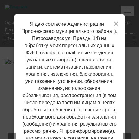
Перейти
к
Toggl
основному
navig
×
Официальный сайт Прионежского муниципального района
Я даю согласие Администрации
содержанию
Республики Карелия
Прионежского муниципального района (г.
Петрозаводск ул. Правды 14) на
обработку моих персональных данных
(ФИО, телефон, е-mail, иные сведения,
указанные в запросе) в целях сбора,
записи, систематизации, накопления,
хранения, извлечения, блокирования,
уничтожения, уточнения, обновления,
изменения, использования,
обезличивания, распространения (в том
числе передача третьим лицам в целях
обработки сообщения) , в течение срока,
необходимого для обработки заявления
(сообщения) и хранения результатов его
рассмотрения. Я проинформирован(а),
что могу отозвать согласие, направив