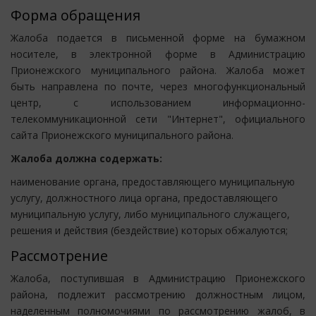
регламентом; - отказ в предоставлении муниципальной
Форма обращения
услуги, если основания отказа не предусмотрены
Жалоба подается в письменной форме на бумажном
настоящим Административным регламентом;
носителе, в электронной форме в Администрацию
затребование с заявителя при предоставлении
Прионежского муниципального района. Жалоба может
муниципальной услуги платы, не предусмотренной
быть направлена по почте, через многофункциональный
настоящим Административным регламентом;
центр, с использованием информационно-
отказ в исправлении допущенных опечаток и ошибок в
телекоммуникационной сети "Интернет", официального
выданных в результате предоставления муниципальной
сайта Прионежского муниципального района.
услуги документах либо нарушение установленного срока
таких исправлений.
Жалоба должна содержать:
наименование органа, предоставляющего муниципальную
услугу, должностного лица органа, предоставляющего
муниципальную услугу, либо муниципального служащего,
решения и действия (бездействие) которых обжалуются;
фамилию, имя, отчество (последнее - при наличии),
Рассмотрение
сведения о месте жительства заявителя - физического
Жалоба, поступившая в Администрацию Прионежского
лица либо наименование, сведения о месте нахождения
района, подлежит рассмотрению должностным лицом,
заявителя - юридического лица, а также номер (номера)
наделенным полномочиями по рассмотрению жалоб, в
контактного телефона, адрес (адреса) электронной почты