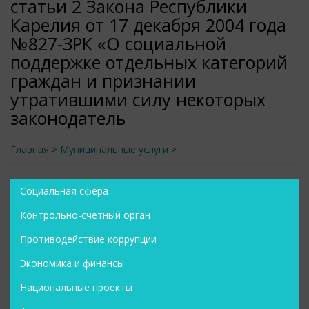
статьи 2 Закона Республики
Карелия от 17 декабря 2004 года
№827-ЗРК «О социальной
поддержке отдельных категорий
граждан и признании
утратившими силу некоторых
законодатель
Главная
>
Муниципальные услуги
>
Социальная сфера
Контрольно-счетный орган
Противодействие коррупции
Экономика и финансы
Национальные проекты