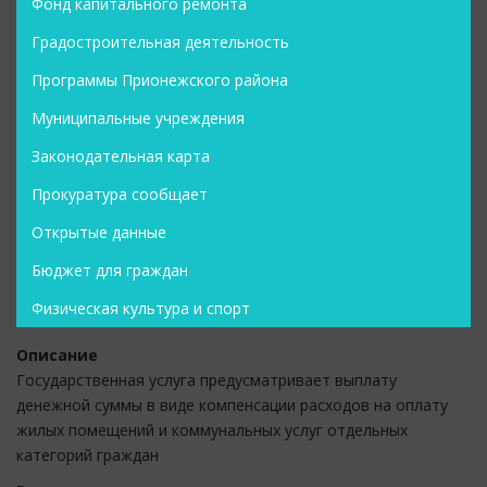
Фонд капитального ремонта
Градостроительная деятельность
Программы Прионежского района
Муниципальные учреждения
Законодательная карта
Прокуратура сообщает
Открытые данные
Бюджет для граждан
Физическая культура и спорт
Описание
Государственная услуга предусматривает выплату
денежной суммы в виде компенсации расходов на оплату
жилых помещений и коммунальных услуг отдельных
категорий граждан