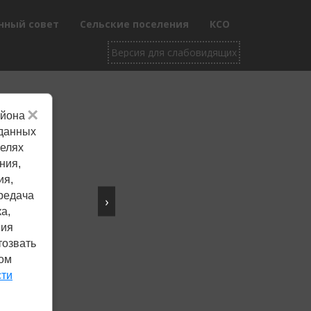
нный совет
Сельские поселения
КСО
×
айона
Не убран снег, яма
 данных
целях
на дороге, не горит
ния,
фонарь?
ия,
редача
›
Столкнулись с проблемой —
а,
сообщите о ней!
ния
тозвать
ком
Сообщить о проблеме
сти