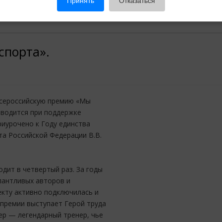
Принять
Отказаться
спорта».
 Всероссийскую премию «Мы
оводится при поддержке
риурочено к Году единства
а Российской Федерации В.В.
дит в четвертый раз. За годы
лантливых авторов и
оекту активно подключилась и
премии выступает Герой труда
ер — легендарный тренер, чье