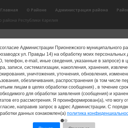
Главная
О Районе
Администрация района
Райо
 района Республики Карелия
согласие Администрации Прионежского муниципального р
трозаводск ул. Правды 14) на обработку моих персональных
, телефон, е-mail, иные сведения, указанные в запросе) в 
ра, записи, систематизации, накопления, хранения, извлече
окирования, уничтожения, уточнения, обновления, изменен
ьзования, обезличивания, распространения (в том числе пе
ретьим лицам в целях обработки сообщения) , в течение срок
обходимого для обработки заявления (сообщения) и хране
татов его рассмотрения. Я проинформирован(а), что могу о
гласие, направив запрос в адрес Администрации. С поряд
работки данных ознакомлен(а)
политика конфиденциально