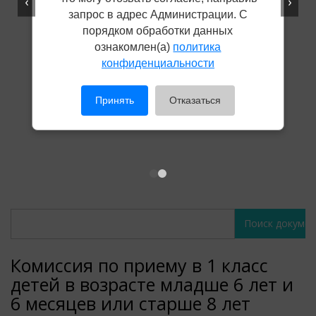
‹
›
запрос в адрес Администрации. С
порядком обработки данных
ознакомлен(а)
политика
конфиденциальности
Принять
Отказаться
Поиск
Поиск
документов
документов
Комиссия по приему в 1 класс
детей в возрасте младше 6 лет и
6 месяцев или старше 8 лет