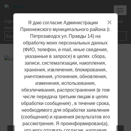
Перейти
к
Toggl
основному
navig
×
Официальный сайт Прионежского муниципального района
Я даю согласие Администрации
содержанию
Республики Карелия
Прионежского муниципального района (г.
Петрозаводск ул. Правды 14) на
обработку моих персональных данных
(ФИО, телефон, е-mail, иные сведения,
указанные в запросе) в целях сбора,
записи, систематизации, накопления,
хранения, извлечения, блокирования,
уничтожения, уточнения, обновления,
изменения, использования,
обезличивания, распространения (в том
числе передача третьим лицам в целях
обработки сообщения) , в течение срока,
необходимого для обработки заявления
(сообщения) и хранения результатов его
рассмотрения. Я проинформирован(а),
что могу отозвать согласие, направив