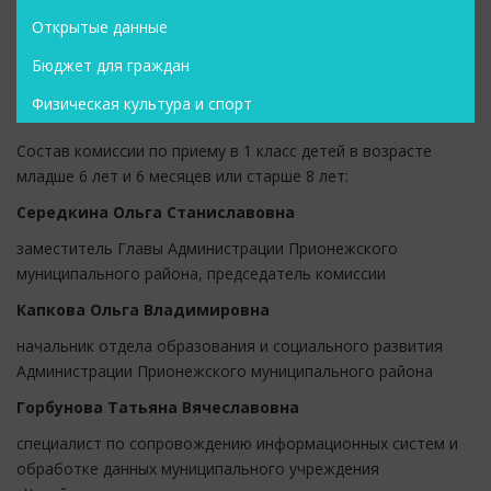
Открытые данные
Бюджет для граждан
Физическая культура и спорт
Состав комиссии по приему в 1 класс детей в возрасте
младше 6 лет и 6 месяцев или старше 8 лет:
Середкина Ольга Станиславовна
заместитель Главы Администрации Прионежского
муниципального района, председатель комиссии
Капкова Ольга Владимировна
начальник отдела образования и социального развития
Администрации Прионежского муниципального района
Горбунова Татьяна Вячеславовна
специалист по сопровождению информационных систем и
обработке данных муниципального учреждения