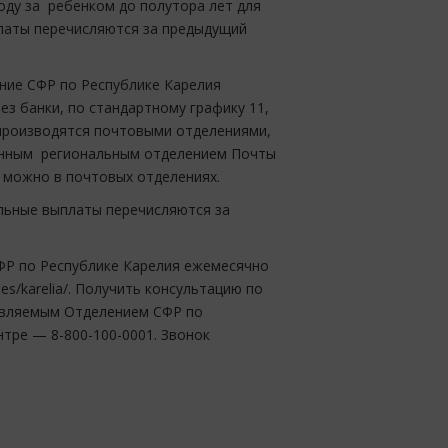
ходу за ребенком до полутора лет для
платы перечисляются за предыдущий
ние СФР по Республике Карелия
з банки, по стандартному графику 11,
ы производятся почтовыми отделениями,
денным региональным отделением Почты
 можно в почтовых отделениях.
альные выплаты перечисляются за
ФР по Республике Карелия ежемесячно
hes/karelia/. Получить консультацию по
авляемым Отделением СФР по
тре — 8-800-100-0001. Звонок