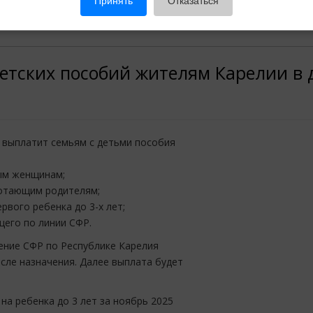
Принять
Отказаться
етских пособий жителям Карелии в 
 выплатит семьям с детьми пособия
ным женщинам;
аботающим родителям;
рвого ребенка до 3-х лет;
щего по линии СФР.
ение СФР по Республике Карелия
осле назначения. Далее выплата будет
а ребенка до 3 лет за ноябрь 2025