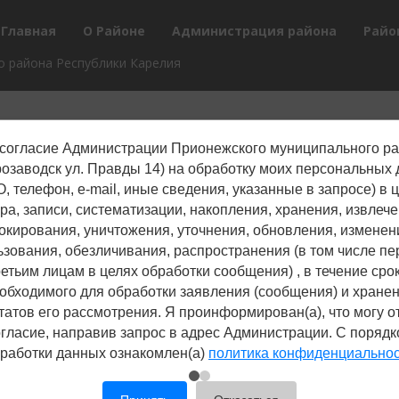
Главная
О Районе
Администрация района
Райо
 района Республики Карелия
согласие Администрации Прионежского муниципального р
трозаводск ул. Правды 14) на обработку моих персональных
, телефон, е-mail, иные сведения, указанные в запросе) в 
ра, записи, систематизации, накопления, хранения, извлече
окирования, уничтожения, уточнения, обновления, изменен
ьзования, обезличивания, распространения (в том числе пе
ретьим лицам в целях обработки сообщения) , в течение срок
обходимого для обработки заявления (сообщения) и хране
татов его рассмотрения. Я проинформирован(а), что могу о
гласие, направив запрос в адрес Администрации. С поряд
работки данных ознакомлен(а)
политика конфиденциально