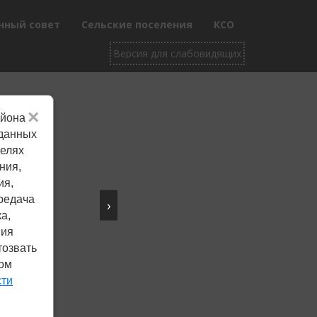
нный совет
Сельские поселения
КСО
×
айона
Не убран снег, яма
 данных
целях
на дороге, не горит
ния,
фонарь?
ия,
редача
›
Столкнулись с проблемой —
а,
сообщите о ней!
ния
тозвать
ком
Сообщить о проблеме
сти