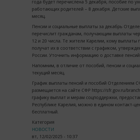
года будет перечислена 5 декабря, пособие по у
работающих родителей – 8 декабря. Детские вы
месяц.
Пенсии и социальные выплаты за декабрь Отделе
перечислит гражданам, получающим выплаты чере
12 и 20 числа. Те жители Карелии, кому выплат
получат их в соответствии с графиком, утверж
России. Уточнить информацию о доставке пенсий
Напомним, в отличие от пособий, пенсии и соци
текущий месяц.
График выплаты пенсий и пособий Отделением С
размещается на сайте СФР https://sfr.gov.ru/branc
графику выплат и мерам соцподдержки, предост
Республике Карелия, можно в едином контакт-цен
бесплатный.
Категория
НОВОСТИ
вт, 12/02/2025 - 10:37