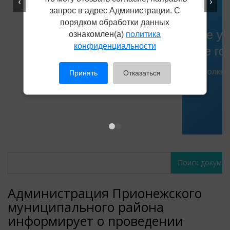
‹
›
запрос в адрес Администрации. С
порядком обработки данных
Не убран снег, яма на дороге,
ознакомлен(а)
политика
конфиденциальности
не горит фонарь?
Столкнулись с проблемой — сообщите о ней!
Принять
Отказаться
Сообщить о проблеме
Поиск
Поиск
документов
документов
Администрация Прионежского
муниципального района
информирует о проведении