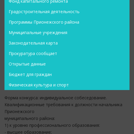
Фонд капитального ремонта
Градостроительная деятельность
Программы Прионежского района
Муниципальные учреждения
Законодательная карта
Прокуратура сообщает
Открытые данные
Бюджет для граждан
Физическая культура и спорт
Форма конкурса: индивидуальное собеседование.
Квалификационные требования к должности начальника
Прионежского
муниципального района:
1) к уровню профессионального образования:
- высшее образование;