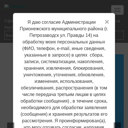
Перейти
к
Toggl
основному
navig
×
Официальный сайт Прионежского муниципального района
Я даю согласие Администрации
содержанию
Республики Карелия
Прионежского муниципального района (г.
Петрозаводск ул. Правды 14) на
обработку моих персональных данных
(ФИО, телефон, е-mail, иные сведения,
указанные в запросе) в целях сбора,
записи, систематизации, накопления,
хранения, извлечения, блокирования,
Решаем вместе
уничтожения, уточнения, обновления,
изменения, использования,
обезличивания, распространения (в том
числе передача третьим лицам в целях
обработки сообщения) , в течение срока,
необходимого для обработки заявления
(сообщения) и хранения результатов его
рассмотрения. Я проинформирован(а),
что могу отозвать согласие, направив