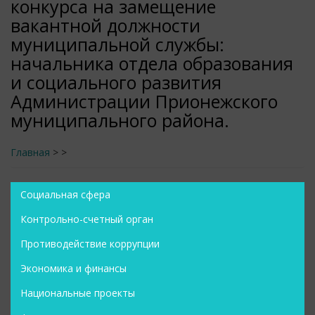
конкурса на замещение
вакантной должности
муниципальной службы:
начальника отдела образования
и социального развития
Администрации Прионежского
муниципального района.
Главная
>
>
Социальная сфера
Контрольно-счетный орган
Противодействие коррупции
Экономика и финансы
Национальные проекты