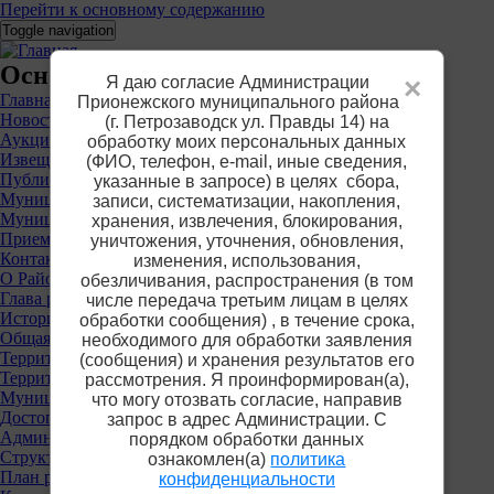
Перейти к основному содержанию
Toggle navigation
Основное меню
Я даю согласие Администрации
×
Главная
Прионежского муниципального района
Новости
(г. Петрозаводск ул. Правды 14) на
Аукционы
обработку моих персональных данных
Извещения о предоставлении участков
(ФИО, телефон, е-mail, иные сведения,
Публичные слушания
указанные в запросе) в целях сбора,
Муниципальные услуги
записи, систематизации, накопления,
Муниципальный контроль
хранения, извлечения, блокирования,
Приемная
уничтожения, уточнения, обновления,
Контакты
изменения, использования,
О Районе
обезличивания, распространения (в том
Глава района
числе передача третьим лицам в целях
История
обработки сообщения) , в течение срока,
Общая информация
необходимого для обработки заявления
Территориальные органы власти
(сообщения) и хранения результатов его
Территориальная избирательная комиссия
рассмотрения. Я проинформирован(а),
Муниципальные учреждения
что могу отозвать согласие, направив
Достопримечательности
запрос в адрес Администрации. С
Администрация района
порядком обработки данных
Структура
ознакомлен(а)
политика
План работы
конфиденциальности