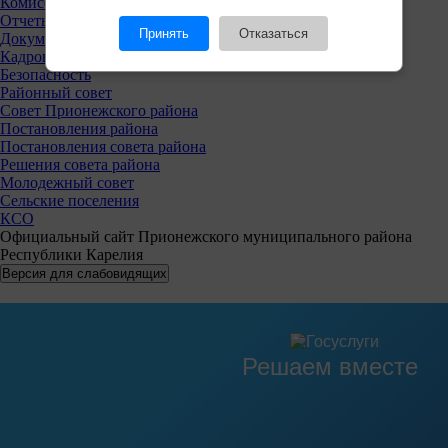
Комиссии
Отчеты
Принять
Отказаться
Документы
Кадровая политика
Безопасность
Районный совет
Совет Прионежского района
Постановления района
Постановления совета района
Решения совета района
Молодежный совет
Сельские поселения
КСО
Официальный сайт Прионежского муниципального района
Республики Карелия
Решаем вместе