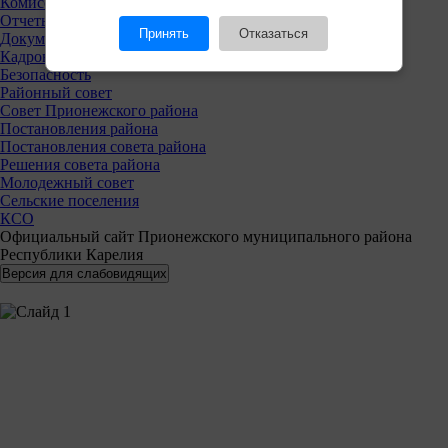
Комиссии
Отчеты
Принять
Отказаться
Документы
Кадровая политика
Безопасность
Районный совет
Совет Прионежского района
Постановления района
Постановления совета района
Решения совета района
Молодежный совет
Сельские поселения
КСО
Официальный сайт Прионежского муниципального района
Республики Карелия