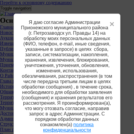
Перейти к основному содержанию
Toggle navigation
Основное меню
Я даю согласие Администрации
×
Главная
Прионежского муниципального района
Новости
(г. Петрозаводск ул. Правды 14) на
Аукционы
обработку моих персональных данных
Извещения о предоставлении участков
(ФИО, телефон, е-mail, иные сведения,
Публичные слушания
указанные в запросе) в целях сбора,
Муниципальные услуги
записи, систематизации, накопления,
Муниципальный контроль
хранения, извлечения, блокирования,
Приемная
уничтожения, уточнения, обновления,
Контакты
изменения, использования,
О Районе
обезличивания, распространения (в том
Глава района
числе передача третьим лицам в целях
История
обработки сообщения) , в течение срока,
Общая информация
необходимого для обработки заявления
Территориальные органы власти
(сообщения) и хранения результатов его
Территориальная избирательная комиссия
рассмотрения. Я проинформирован(а),
Муниципальные учреждения
что могу отозвать согласие, направив
Достопримечательности
запрос в адрес Администрации. С
Администрация района
порядком обработки данных
Структура
ознакомлен(а)
политика
План работы
конфиденциальности