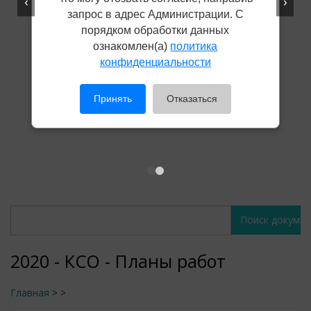
‹
›
запрос в адрес Администрации. С
порядком обработки данных
ознакомлен(а)
политика
конфиденциальности
Принять
Отказаться
Поиск
Поиск
документов
документов
2020 - КСО - Планы работ
Главная
>
>