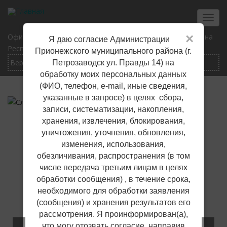
Перейти
к
Toggl
основному
navig
×
Официальный сайт Прионежского муниципального района
Я даю согласие Администрации
содержанию
Республики Карелия
Прионежского муниципального района (г.
Петрозаводск ул. Правды 14) на
обработку моих персональных данных
(ФИО, телефон, е-mail, иные сведения,
указанные в запросе) в целях сбора,
записи, систематизации, накопления,
хранения, извлечения, блокирования,
уничтожения, уточнения, обновления,
изменения, использования,
обезличивания, распространения (в том
числе передача третьим лицам в целях
обработки сообщения) , в течение срока,
необходимого для обработки заявления
(сообщения) и хранения результатов его
рассмотрения. Я проинформирован(а),
что могу отозвать согласие, направив