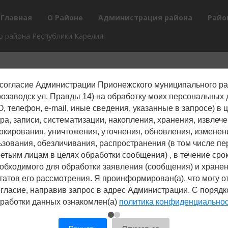
Главная
О Районе
Администрация района
Райо
 района Республики Карелия
согласие Администрации Прионежского муниципального р
трозаводск ул. Правды 14) на обработку моих персональных
, телефон, е-mail, иные сведения, указанные в запросе) в 
ра, записи, систематизации, накопления, хранения, извлече
окирования, уничтожения, уточнения, обновления, изменен
ьзования, обезличивания, распространения (в том числе пе
ретьим лицам в целях обработки сообщения) , в течение срок
обходимого для обработки заявления (сообщения) и хране
татов его рассмотрения. Я проинформирован(а), что могу о
гласие, направив запрос в адрес Администрации. С поряд
работки данных ознакомлен(а)
политика конфиденциально