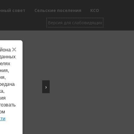
нный совет
Сельские поселения
КСО
×
айона
Не убран снег, яма
 данных
целях
на дороге, не горит
ния,
фонарь?
ия,
редача
›
Столкнулись с проблемой —
а,
сообщите о ней!
ния
тозвать
ком
Сообщить о проблеме
сти