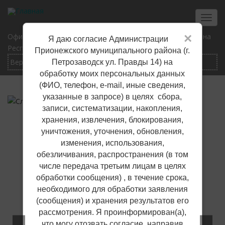
Перейти
к
Toggl
основному
navig
×
Официальный сайт Прионежского муниципального района
Я даю согласие Администрации
содержанию
Республики Карелия
Прионежского муниципального района (г.
Петрозаводск ул. Правды 14) на
обработку моих персональных данных
(ФИО, телефон, е-mail, иные сведения,
указанные в запросе) в целях сбора,
записи, систематизации, накопления,
хранения, извлечения, блокирования,
уничтожения, уточнения, обновления,
изменения, использования,
обезличивания, распространения (в том
числе передача третьим лицам в целях
обработки сообщения) , в течение срока,
необходимого для обработки заявления
(сообщения) и хранения результатов его
рассмотрения. Я проинформирован(а),
что могу отозвать согласие, направив