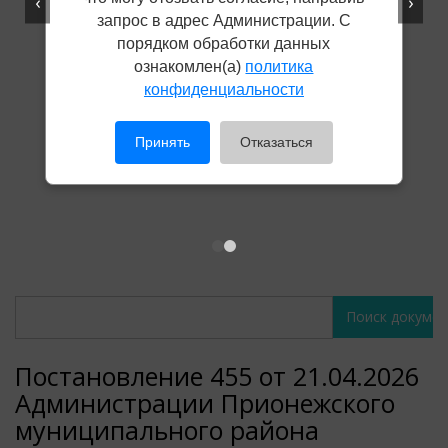
‹
›
запрос в адрес Администрации. С
порядком обработки данных
ознакомлен(а)
политика
конфиденциальности
Принять
Отказаться
Поиск
Поиск
документов
документов
Постановление 455 от 21.04.2026
Администрации Прионежского
муниципального района