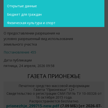
Открытые данные
Бюджет для граждан
Физическая культура и спорт
О предоставлении разрешения на
условно разрешенный вид использования
земельного участка
Постановление 455
Дата публикации
пятница, 24 апреля, 2026 09:58
ГАЗЕТА ПРИОНЕЖЬЕ
Печатное средство массовой информации
Газета "Прионежье" 12+
Свидетельство о регистрации СМИ ПИ № ТУ 10-00326 от
16 октября 2015 года.
Распространяется бесплатно.
prionezhje_299715-new.pdf
(7.09 МБ)
[от
2026-07-