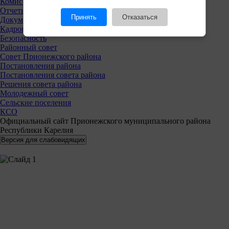
Комиссии
Отчеты
Принять
Отказаться
Документы
Кадровая политика
Безопасность
Районный совет
Совет Прионежского района
Постановления района
Постановления совета района
Решения совета района
Молодежный совет
Сельские поселения
КСО
Официальный сайт Прионежского муниципального района
Республики Карелия