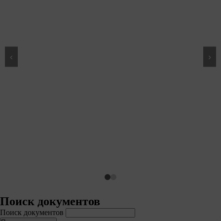
‹
›
Не 
го
Стол
Поиск документов
Поиск документов