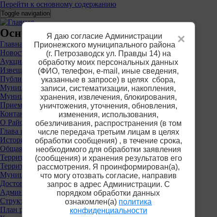
Перейти к основному содержанию
Toggle navigation
Основное меню
Я даю согласие Администрации
×
Главная
Прионежского муниципального района
Новости
(г. Петрозаводск ул. Правды 14) на
Аукционы
обработку моих персональных данных
Извещения о предоставлении участков
(ФИО, телефон, е-mail, иные сведения,
Публичные слушания
указанные в запросе) в целях сбора,
Муниципальные услуги
записи, систематизации, накопления,
Муниципальный контроль
хранения, извлечения, блокирования,
Приемная
уничтожения, уточнения, обновления,
Контакты
изменения, использования,
О Районе
обезличивания, распространения (в том
Глава района
числе передача третьим лицам в целях
История
обработки сообщения) , в течение срока,
Общая информация
необходимого для обработки заявления
Территориальные органы власти
(сообщения) и хранения результатов его
Территориальная избирательная комиссия
рассмотрения. Я проинформирован(а),
Муниципальные учреждения
что могу отозвать согласие, направив
Достопримечательности
запрос в адрес Администрации. С
Администрация района
порядком обработки данных
Структура
ознакомлен(а)
политика
План работы
конфиденциальности