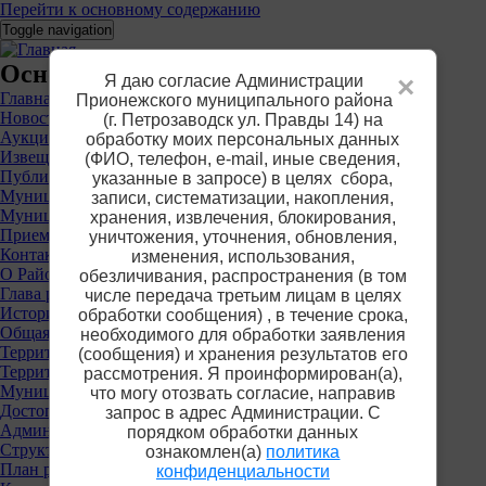
Перейти к основному содержанию
Toggle navigation
Основное меню
Я даю согласие Администрации
×
Главная
Прионежского муниципального района
Новости
(г. Петрозаводск ул. Правды 14) на
Аукционы
обработку моих персональных данных
Извещения о предоставлении участков
(ФИО, телефон, е-mail, иные сведения,
Публичные слушания
указанные в запросе) в целях сбора,
Муниципальные услуги
записи, систематизации, накопления,
Муниципальный контроль
хранения, извлечения, блокирования,
Приемная
уничтожения, уточнения, обновления,
Контакты
изменения, использования,
О Районе
обезличивания, распространения (в том
Глава района
числе передача третьим лицам в целях
История
обработки сообщения) , в течение срока,
Общая информация
необходимого для обработки заявления
Территориальные органы власти
(сообщения) и хранения результатов его
Территориальная избирательная комиссия
рассмотрения. Я проинформирован(а),
Муниципальные учреждения
что могу отозвать согласие, направив
Достопримечательности
запрос в адрес Администрации. С
Администрация района
порядком обработки данных
Структура
ознакомлен(а)
политика
План работы
конфиденциальности