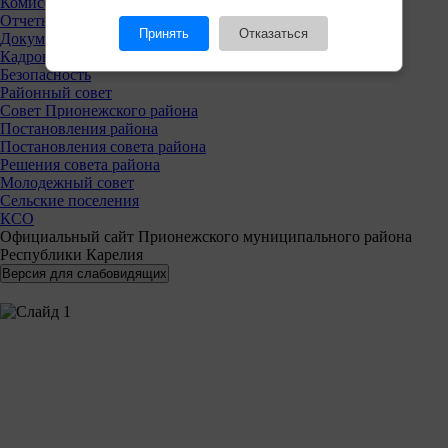
Комиссии
Отчеты
Принять
Отказаться
Документы
Кадровая политика
Безопасность
Районный совет
Совет Прионежского района
Постановления района
Постановления совета района
Решения совета района
Молодежный совет
Сельские поселения
КСО
Официальный сайт Прионежского муниципального района
Республики Карелия