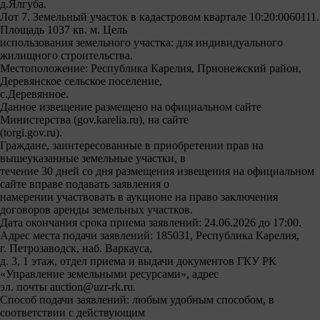
д.Ялгуба.
Лот 7. Земельный участок в кадастровом квартале 10:20:0060111.
Площадь 1037 кв. м. Цель
использования земельного участка: для индивидуального
жилищного строительства.
Местоположение: Республика Карелия, Прионежский район,
Деревянское сельское поселение,
с.Деревянное.
Данное извещение размещено на официальном сайте
Министерства (gov.karelia.ru), на сайте
(torgi.gov.ru).
Граждане, заинтересованные в приобретении прав на
вышеуказанные земельные участки, в
течение 30 дней со дня размещения извещения на официальном
сайте вправе подавать заявления о
намерении участвовать в аукционе на право заключения
договоров аренды земельных участков.
Дата окончания срока приема заявлений: 24.06.2026 до 17:00.
Адрес места подачи заявлений: 185031, Республика Карелия,
г. Петрозаводск, наб. Варкауса,
д. 3, 1 этаж, отдел приема и выдачи документов ГКУ РК
«Управление земельными ресурсами», адрес
эл. почты auction@uzr-rk.ru.
Способ подачи заявлений: любым удобным способом, в
соответствии с действующим