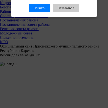
Кадровая политика
Безопасность
Принять
Отказаться
Районный совет
Совет Прионежского района
Постановления района
Постановления совета района
Решения совета района
Молодежный совет
Сельские поселения
КСО
Официальный сайт Прионежского муниципального района
Республики Карелия