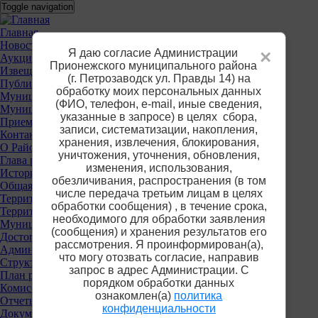
Перейти
Toggle navigation
к
основному
Основное
Главная
содержанию
Новости
меню
Я даю согласие Администрации
×
Аукционы
Прионежского муниципального района
Извещения о предоставлении участков
(г. Петрозаводск ул. Правды 14) на
Публичные слушания
обработку моих персональных данных
Муниципальные услуги
(ФИО, телефон, е-mail, иные сведения,
Муниципальный контроль
указанные в запросе) в целях сбора,
Приемная
записи, систематизации, накопления,
Контакты
хранения, извлечения, блокирования,
О Районе
уничтожения, уточнения, обновления,
Глава района
изменения, использования,
История
обезличивания, распространения (в том
Общая информация
числе передача третьим лицам в целях
Территориальные органы власти
обработки сообщения) , в течение срока,
Территориальная избирательная комиссия
необходимого для обработки заявления
Муниципальные учреждения
(сообщения) и хранения результатов его
Достопримечательности
рассмотрения. Я проинформирован(а),
Администрация района
что могу отозвать согласие, направив
Структура
запрос в адрес Администрации. С
План работы
порядком обработки данных
Комиссии
ознакомлен(а)
политика
Отчеты
конфиденциальности
Документы