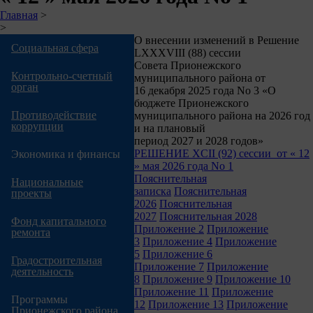
Строка
Главная
>
>
навигации
О внесении изменений в Решение
Социальная сфера
LXХХVIII (88) сессии
Совета Прионежского
Контрольно-счетный
муниципального района от
орган
16 декабря 2025 года No 3 «О
бюджете Прионежского
Противодействие
муниципального района на 2026 год
коррупции
и на плановый
период 2027 и 2028 годов»
РЕШЕНИЕ XCII (92) сессии от « 12
Экономика и финансы
» мая 2026 года No 1
Пояснительная
Национальные
записка
Пояснительная
проекты
2026
Пояснительная
2027
Пояснительная 2028
Фонд капитального
Приложение 2
Приложение
ремонта
3
Приложение 4
Приложение
5
Приложение 6
Градостроительная
Приложение 7
Приложение
деятельность
8
Приложение 9
Приложение 10
Приложение 11
Приложение
Программы
12
Приложение 13
Приложение
Прионежского района