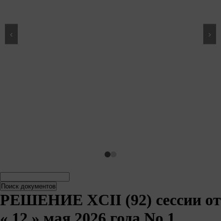
‹
›
Поиск
Поиск
документов
документов
РЕШЕНИЕ XCII (92) сессии от
« 12 » мая 2026 года No 1