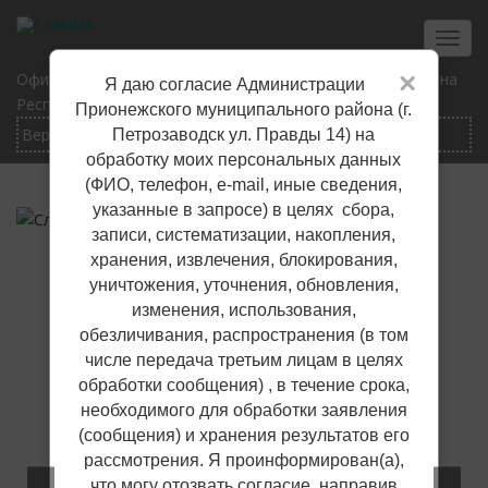
Перейти
к
Toggl
основному
navig
×
Официальный сайт Прионежского муниципального района
Я даю согласие Администрации
содержанию
Республики Карелия
Прионежского муниципального района (г.
Петрозаводск ул. Правды 14) на
обработку моих персональных данных
(ФИО, телефон, е-mail, иные сведения,
указанные в запросе) в целях сбора,
записи, систематизации, накопления,
хранения, извлечения, блокирования,
уничтожения, уточнения, обновления,
изменения, использования,
обезличивания, распространения (в том
числе передача третьим лицам в целях
обработки сообщения) , в течение срока,
необходимого для обработки заявления
(сообщения) и хранения результатов его
рассмотрения. Я проинформирован(а),
что могу отозвать согласие, направив