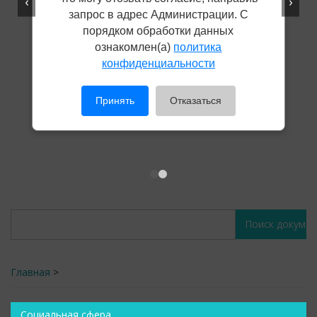
‹
›
запрос в адрес Администрации. С
порядком обработки данных
ознакомлен(а)
политика
конфиденциальности
Принять
Отказаться
Поиск
Поиск
документов
документов
Главная
>
Социальная сфера