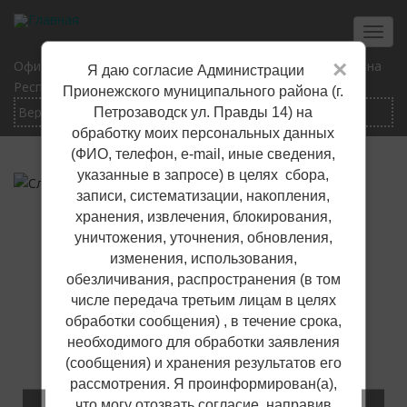
Перейти
к
Toggl
основному
navig
×
Официальный сайт Прионежского муниципального района
Я даю согласие Администрации
содержанию
Республики Карелия
Прионежского муниципального района (г.
Петрозаводск ул. Правды 14) на
обработку моих персональных данных
(ФИО, телефон, е-mail, иные сведения,
указанные в запросе) в целях сбора,
записи, систематизации, накопления,
хранения, извлечения, блокирования,
уничтожения, уточнения, обновления,
изменения, использования,
обезличивания, распространения (в том
числе передача третьим лицам в целях
обработки сообщения) , в течение срока,
необходимого для обработки заявления
(сообщения) и хранения результатов его
рассмотрения. Я проинформирован(а),
что могу отозвать согласие, направив