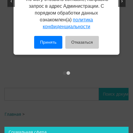
‹
›
запрос в адрес Администрации. С
порядком обработки данных
ознакомлен(а)
политика
конфиденциальности
Принять
Отказаться
Поиск
Поиск
документов
документов
Главная
>
Социальная сфера