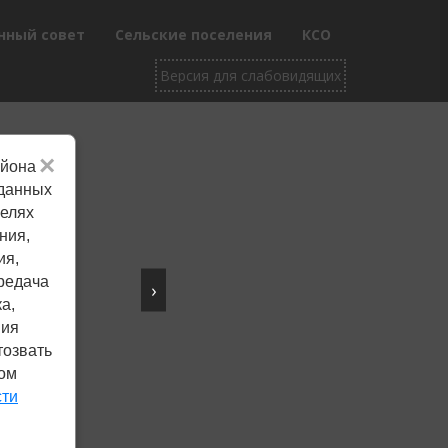
нный совет
Сельские поселения
КСО
×
айона
Не убран снег, яма
 данных
целях
на дороге, не горит
ния,
фонарь?
ия,
редача
›
Столкнулись с проблемой —
а,
сообщите о ней!
ния
тозвать
ком
Сообщить о проблеме
сти