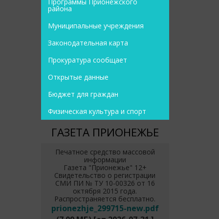
Программы Прионежского
района
Муниципальные учреждения
Законодательная карта
Прокуратура сообщает
Открытые данные
Бюджет для граждан
Физическая культура и спорт
ГАЗЕТА ПРИОНЕЖЬЕ
Печатное средство массовой
информации
Газета "Прионежье" 12+
Свидетельство о регистрации
СМИ ПИ № ТУ 10-00326 от 16
октября 2015 года.
Распространяется бесплатно.
prionezhje_299715-new.pdf