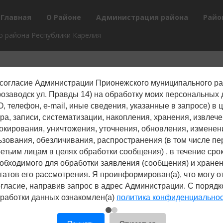
Главная
О Районе
Администрация района
Райо
 района Республики Карелия
согласие Администрации Прионежского муниципального р
трозаводск ул. Правды 14) на обработку моих персональных
, телефон, е-mail, иные сведения, указанные в запросе) в 
ра, записи, систематизации, накопления, хранения, извлече
окирования, уничтожения, уточнения, обновления, изменен
ьзования, обезличивания, распространения (в том числе пе
ретьим лицам в целях обработки сообщения) , в течение срок
обходимого для обработки заявления (сообщения) и хране
татов его рассмотрения. Я проинформирован(а), что могу о
гласие, направив запрос в адрес Администрации. С поряд
работки данных ознакомлен(а)
политика конфиденциально