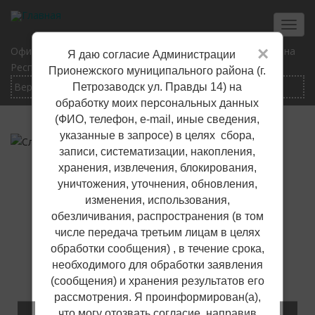
Перейти
к
Toggl
основному
navig
×
Официальный сайт Прионежского муниципального района
Я даю согласие Администрации
содержанию
Республики Карелия
Прионежского муниципального района (г.
Петрозаводск ул. Правды 14) на
обработку моих персональных данных
(ФИО, телефон, е-mail, иные сведения,
указанные в запросе) в целях сбора,
записи, систематизации, накопления,
хранения, извлечения, блокирования,
уничтожения, уточнения, обновления,
изменения, использования,
обезличивания, распространения (в том
числе передача третьим лицам в целях
обработки сообщения) , в течение срока,
необходимого для обработки заявления
(сообщения) и хранения результатов его
рассмотрения. Я проинформирован(а),
что могу отозвать согласие, направив