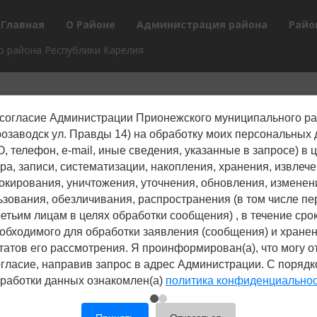
Главная
О Районе
Администрация района
Райо
 района Республики Карелия
согласие Администрации Прионежского муниципального р
трозаводск ул. Правды 14) на обработку моих персональных
, телефон, е-mail, иные сведения, указанные в запросе) в 
ра, записи, систематизации, накопления, хранения, извлече
окирования, уничтожения, уточнения, обновления, изменен
ьзования, обезличивания, распространения (в том числе пе
ретьим лицам в целях обработки сообщения) , в течение срок
обходимого для обработки заявления (сообщения) и хране
татов его рассмотрения. Я проинформирован(а), что могу о
гласие, направив запрос в адрес Администрации. С поряд
работки данных ознакомлен(а)
политика конфиденциально