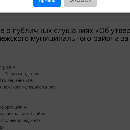
Принять
Отказаться
 о публичных слушаниях «Об утвер
жского муниципального района за 
страции
. Петрозаводск, ул.
нято Решение «Об
ионежского муниципального
информацию и
муниципального района
исполнении бюджета
д».