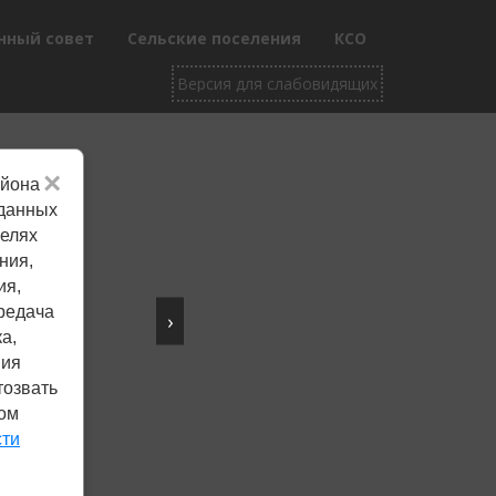
нный совет
Сельские поселения
КСО
×
айона
Не убран снег, яма
 данных
целях
на дороге, не горит
ния,
фонарь?
ия,
редача
›
Столкнулись с проблемой —
а,
сообщите о ней!
ния
тозвать
ком
Сообщить о проблеме
сти