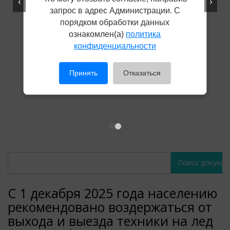
‹
›
запрос в адрес Администрации. С
порядком обработки данных
ознакомлен(а)
политика
конфиденциальности
Принять
Отказаться
Поиск
Поиск
документов
документов
С 1 декабря 2025 года населению
рекомендовано воздержаться от
выхода и выезда техники на лед