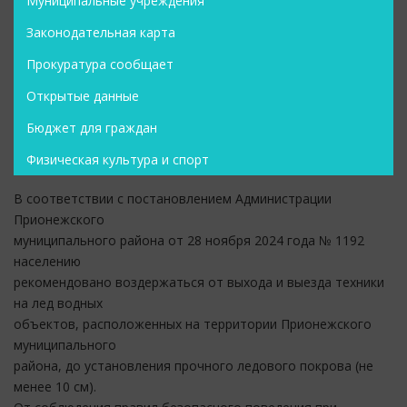
Муниципальные учреждения
Законодательная карта
Прокуратура сообщает
Открытые данные
Бюджет для граждан
Физическая культура и спорт
В соответствии с постановлением Администрации
Прионежского
муниципального района от 28 ноября 2024 года № 1192
населению
рекомендовано воздержаться от выхода и выезда техники
на лед водных
объектов, расположенных на территории Прионежского
муниципального
района, до установления прочного ледового покрова (не
менее 10 см).