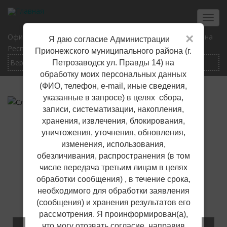
Перейти
к
Toggl
основному
navig
×
Официальный сайт Прионежского муниципального района
Я даю согласие Администрации
содержанию
Республики Карелия
Прионежского муниципального района (г.
Петрозаводск ул. Правды 14) на
обработку моих персональных данных
(ФИО, телефон, е-mail, иные сведения,
указанные в запросе) в целях сбора,
записи, систематизации, накопления,
хранения, извлечения, блокирования,
уничтожения, уточнения, обновления,
изменения, использования,
обезличивания, распространения (в том
числе передача третьим лицам в целях
обработки сообщения) , в течение срока,
необходимого для обработки заявления
(сообщения) и хранения результатов его
рассмотрения. Я проинформирован(а),
что могу отозвать согласие, направив