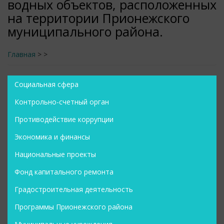
водных объектов, расположенных
на территории Прионежского
муниципального района.
Главная
>
>
Социальная сфера
Контрольно-счетный орган
Противодействие коррупции
Экономика и финансы
Национальные проекты
Фонд капитального ремонта
Градостроительная деятельность
Программы Прионежского района