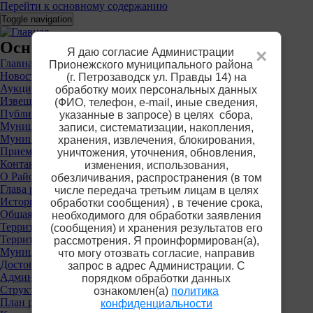
Перейти к основному содержанию
Toggle navigation
Основное меню
Я даю согласие Администрации
×
Главная
Прионежского муниципального района
Новости
(г. Петрозаводск ул. Правды 14) на
Аукционы
обработку моих персональных данных
Извещения о предоставлении участков
(ФИО, телефон, е-mail, иные сведения,
Публичные слушания
указанные в запросе) в целях сбора,
Муниципальные услуги
записи, систематизации, накопления,
Муниципальный контроль
хранения, извлечения, блокирования,
Приемная
уничтожения, уточнения, обновления,
Контакты
изменения, использования,
О Районе
обезличивания, распространения (в том
Глава района
числе передача третьим лицам в целях
История
обработки сообщения) , в течение срока,
Общая информация
необходимого для обработки заявления
Территориальные органы власти
(сообщения) и хранения результатов его
Территориальная избирательная комиссия
рассмотрения. Я проинформирован(а),
Муниципальные учреждения
что могу отозвать согласие, направив
Достопримечательности
запрос в адрес Администрации. С
Администрация района
порядком обработки данных
Структура
ознакомлен(а)
политика
План работы
конфиденциальности