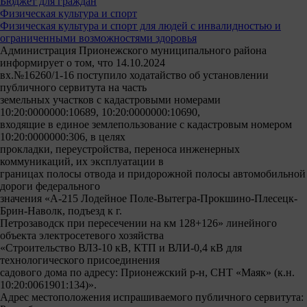
Бюджет для граждан
Физическая культура и спорт
Физическая культура и спорт для людей с инвалидностью и
ограниченными возможностями здоровья
Администрация Прионежского муниципального района
информирует о том, что 14.10.2024
вх.№16260/1-16 поступило ходатайство об установлении
публичного сервитута на часть
земельных участков с кадастровыми номерами
10:20:0000000:10689, 10:20:0000000:10690,
входящие в единое землепользование с кадастровым номером
10:20:0000000:306, в целях
прокладки, переустройства, переноса инженерных
коммуникаций, их эксплуатации в
границах полосы отвода и придорожной полосы автомобильной
дороги федерального
значения «А-215 Лодейное Поле-Вытегра-Прокшино-Плесецк-
Брин-Наволк, подъезд к г.
Петрозаводск при пересечении на км 128+126» линейного
объекта электросетевого хозяйства
«Строительство ВЛЗ-10 кВ, КТП и ВЛИ-0,4 кВ для
технологического присоединения
садового дома по адресу: Прионежский р-н, СНТ «Маяк» (к.н.
10:20:0061901:134)».
Адрес местоположения испрашиваемого публичного сервитута: