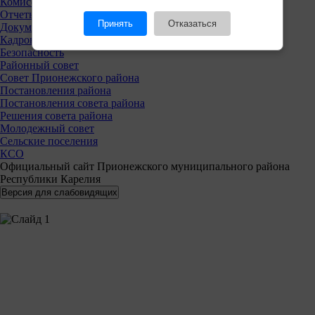
Комиссии
Отчеты
Принять
Отказаться
Документы
Кадровая политика
Безопасность
Районный совет
Совет Прионежского района
Постановления района
Постановления совета района
Решения совета района
Молодежный совет
Сельские поселения
КСО
Официальный сайт Прионежского муниципального района
Республики Карелия