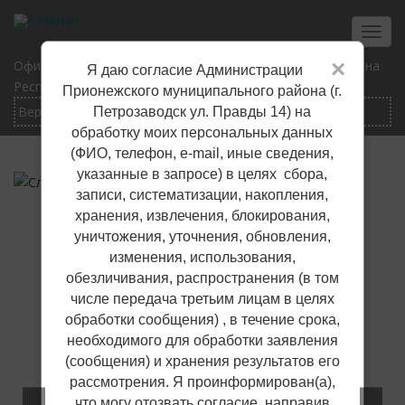
Перейти
к
Toggl
основному
navig
×
Официальный сайт Прионежского муниципального района
Я даю согласие Администрации
содержанию
Республики Карелия
Прионежского муниципального района (г.
Петрозаводск ул. Правды 14) на
обработку моих персональных данных
(ФИО, телефон, е-mail, иные сведения,
указанные в запросе) в целях сбора,
записи, систематизации, накопления,
хранения, извлечения, блокирования,
уничтожения, уточнения, обновления,
изменения, использования,
обезличивания, распространения (в том
числе передача третьим лицам в целях
обработки сообщения) , в течение срока,
необходимого для обработки заявления
(сообщения) и хранения результатов его
рассмотрения. Я проинформирован(а),
что могу отозвать согласие, направив