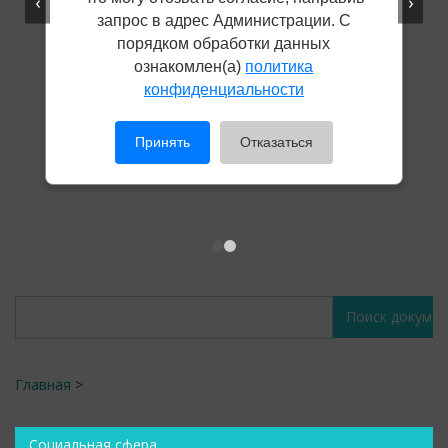
‹
›
запрос в адрес Администрации. С
порядком обработки данных
ознакомлен(а)
политика
конфиденциальности
Принять
Отказаться
Поиск
Поиск
документов
документов
Главная
>
Социальная сфера