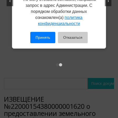
‹
›
запрос в адрес Администрации. С
порядком обработки данных
ознакомлен(а)
политика
конфиденциальности
Принять
Отказаться
Поиск
Поиск
документов
документов
ИЗВЕЩЕНИЕ
№22000154380000001620 о
предоставлении земельного