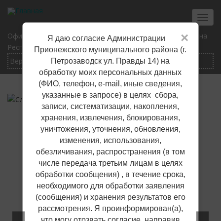
Перейти
к
Toggl
основному
navig
×
Официальный сайт Прионежского муниципального района
Я даю согласие Администрации
содержанию
Республики Карелия
Прионежского муниципального района (г.
Петрозаводск ул. Правды 14) на
обработку моих персональных данных
(ФИО, телефон, е-mail, иные сведения,
указанные в запросе) в целях сбора,
записи, систематизации, накопления,
хранения, извлечения, блокирования,
уничтожения, уточнения, обновления,
изменения, использования,
обезличивания, распространения (в том
числе передача третьим лицам в целях
обработки сообщения) , в течение срока,
необходимого для обработки заявления
(сообщения) и хранения результатов его
рассмотрения. Я проинформирован(а),
что могу отозвать согласие, направив