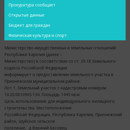
Прокуратура сообщает
Открытые данные
Бюджет для граждан
Физическая культура и спорт
Министерство имущественных и земельных отношений
Республики Карелия (далее –
Министерство) в соответствии со ст. 39.18 Земельного
кодекса Российской Федерации
информирует о предоставлении земельного участка в
Прионежском муниципальном районе:
Лот 1. Земельный участок с кадастровым номером
10:20:0010905:134. Площадь 1445 кв.м.
Цель использования: для индивидуального жилищного
строительства. Местоположение:
Российская Федерация, Республика Карелия, Прионежский
район, Шуйское сельское
поселение, д Верхний Бесовец.