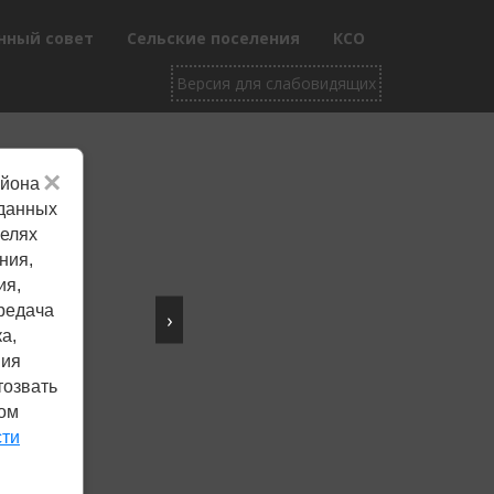
нный совет
Сельские поселения
КСО
×
айона
Не убран снег, яма
 данных
целях
на дороге, не горит
ния,
фонарь?
ия,
редача
›
Столкнулись с проблемой —
а,
сообщите о ней!
ния
тозвать
ком
Сообщить о проблеме
сти