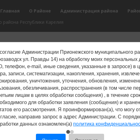
Главная
О Районе
Администрация района
Райо
 района Республики Карелия
согласие Администрации Прионежского муниципального р
трозаводск ул. Правды 14) на обработку моих персональных
, телефон, е-mail, иные сведения, указанные в запросе) в 
ра, записи, систематизации, накопления, хранения, извлече
окирования, уничтожения, уточнения, обновления, изменен
ьзования, обезличивания, распространения (в том числе пе
ретьим лицам в целях обработки сообщения) , в течение срок
обходимого для обработки заявления (сообщения) и хране
татов его рассмотрения. Я проинформирован(а), что могу о
гласие, направив запрос в адрес Администрации. С поряд
работки данных ознакомлен(а)
политика конфиденциально