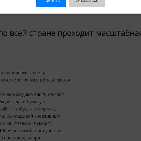
Принять
Отказаться
 по всей стране проходит масштабна
 внимание жителей на
ния экологичного образа жизни
го необходимо зайти на сайт
кции, сдать бумагу в
!!! Не забудьте получить
ции. Выкладывай креативный
х с хештегами #бумбатл,
100 участников и получи приз
лит звездное жюри.