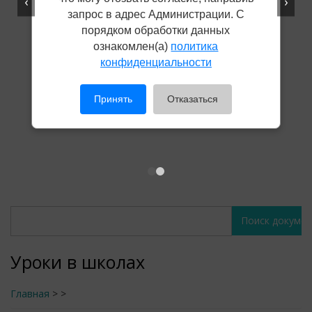
‹
›
запрос в адрес Администрации. С
порядком обработки данных
ознакомлен(а)
политика
конфиденциальности
Принять
Отказаться
Поиск
Поиск
документов
документов
Уроки в школах
Главная
>
>