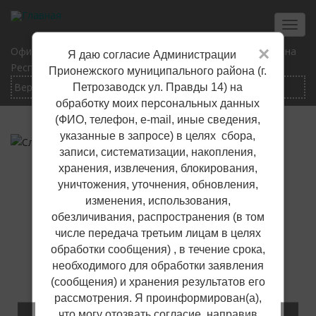
Перейти
к
Toggl
основному
navig
×
Официальный сайт Прионежского муниципального района
Я даю согласие Администрации
содержанию
Республики Карелия
Прионежского муниципального района (г.
Петрозаводск ул. Правды 14) на
обработку моих персональных данных
(ФИО, телефон, е-mail, иные сведения,
указанные в запросе) в целях сбора,
записи, систематизации, накопления,
хранения, извлечения, блокирования,
уничтожения, уточнения, обновления,
изменения, использования,
обезличивания, распространения (в том
числе передача третьим лицам в целях
обработки сообщения) , в течение срока,
необходимого для обработки заявления
(сообщения) и хранения результатов его
рассмотрения. Я проинформирован(а),
что могу отозвать согласие, направив