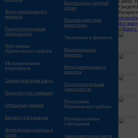
Газета "
Контрольно-счетный
Свидетел
орган
Фонд капитального
Распрост
ремонта
prionezh
Противодействие
Все вып
коррупции
Градостроительная
деятельность
Экономика и финансы
Программы
Национальные
Прионежского района
проекты
Муниципальные
Фонд капитального
учреждения
ремонта
Законодательная карта
Градостроительная
деятельность
Прокуратура сообщает
Программы
Открытые данные
Прионежского района
Бюджет для граждан
Муниципальные
учреждения
Физическая культура и
спорт
Законодательная карта