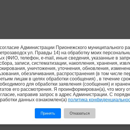
согласие Администрации Прионежского муниципального р
 Петрозаводск ул. Правды 14) на обработку моих персональн
х (ФИО, телефон, е-mail, иные сведения, указанные в запр
сбора, записи, систематизации, накопления, хранения, извл
окирования, уничтожения, уточнения, обновления, изменен
ьзования, обезличивания, распространения (в том числе пе
ретьим лицам в целях обработки сообщения) , в течение срок
обходимого для обработки заявления (сообщения) и хране
татов его рассмотрения. Я проинформирован(а), что могу о
гласие, направив запрос в адрес Администрации. С поряд
работки данных ознакомлен(а)
политика конфиденциально
Принять
Отказаться