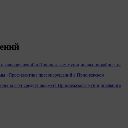
Сообщить о проблеме
ений
а правонарушений в Прионежском муниципальном районе на
аммы «Профилактика правонарушений в Прионежском
она за счет средств бюджета Прионежского муниципального