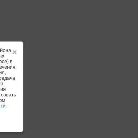
айона
×
ых
осе) в
ечения,
ия,
редача
а,
ния
тозвать
ком
сти