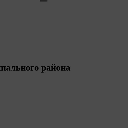
сообщите о ней!
Сообщить о проблеме
пального района