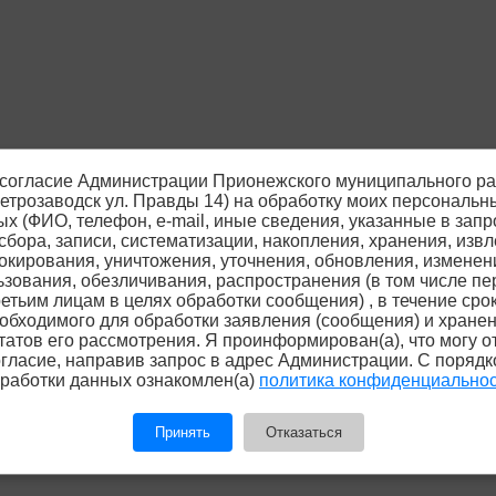
согласие Администрации Прионежского муниципального р
 Петрозаводск ул. Правды 14) на обработку моих персональн
х (ФИО, телефон, е-mail, иные сведения, указанные в запр
сбора, записи, систематизации, накопления, хранения, извл
окирования, уничтожения, уточнения, обновления, изменен
ьзования, обезличивания, распространения (в том числе пе
ретьим лицам в целях обработки сообщения) , в течение срок
обходимого для обработки заявления (сообщения) и хране
татов его рассмотрения. Я проинформирован(а), что могу о
гласие, направив запрос в адрес Администрации. С поряд
работки данных ознакомлен(а)
политика конфиденциально
Принять
Отказаться