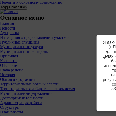
Перейти к основному содержанию
Toggle navigation
Основное меню
Главная
Новости
Аукционы
Извещения о предоставлении участков
Публичные слушания
Я даю 
Муниципальные услуги
(г.
Муниципальный контроль
данны
Приемная
целях 
Контакты
бл
О Районе
испол
Глава района
т
История
не
Общая информация
резуль
Территориальные органы власти
со
Территориальная избирательная комиссия
об
Муниципальные учреждения
Достопримечательности
Администрация района
Структура
План работы