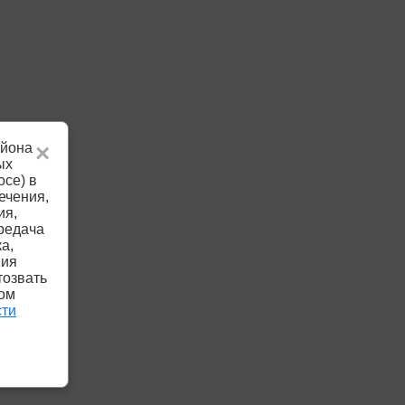
айона
×
ых
осе) в
ечения,
ия,
редача
а,
ния
тозвать
ком
сти