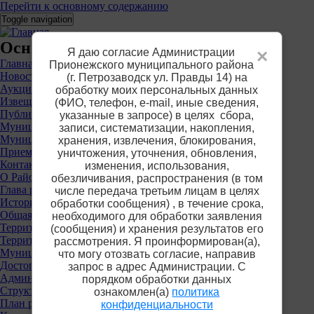
Перейти к основному содержанию
Toggle navigation
Основное меню
Я даю согласие Администрации
×
Главная
Прионежского муниципального района
Новости
(г. Петрозаводск ул. Правды 14) на
Аукционы
обработку моих персональных данных
Извещения о предоставлении участков
(ФИО, телефон, е-mail, иные сведения,
Публичные слушания
указанные в запросе) в целях сбора,
Муниципальные услуги
записи, систематизации, накопления,
Муниципальный контроль
хранения, извлечения, блокирования,
Приемная
уничтожения, уточнения, обновления,
Контакты
изменения, использования,
О Районе
обезличивания, распространения (в том
Глава района
числе передача третьим лицам в целях
История
обработки сообщения) , в течение срока,
Общая информация
необходимого для обработки заявления
Территориальные органы власти
(сообщения) и хранения результатов его
Территориальная избирательная комиссия
рассмотрения. Я проинформирован(а),
Муниципальные учреждения
что могу отозвать согласие, направив
Достопримечательности
запрос в адрес Администрации. С
Администрация района
порядком обработки данных
Структура
ознакомлен(а)
политика
План работы
конфиденциальности