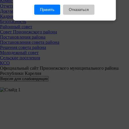
Комиссии
Отчеты
Принять
Отказаться
Документы
Кадровая политика
Безопасность
Районный совет
Совет Прионежского района
Постановления района
Постановления совета района
Решения совета района
Молодежный совет
Сельские поселения
КСО
Официальный сайт Прионежского муниципального района
Республики Карелия