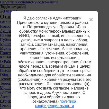
Перейти к основному содержанию
Toggle navigation
Основное меню
Я даю согласие Администрации
×
Главная
Прионежского муниципального района
Новости
(г. Петрозаводск ул. Правды 14) на
Аукционы
обработку моих персональных данных
Извещения о предоставлении участков
(ФИО, телефон, е-mail, иные сведения,
Публичные слушания
указанные в запросе) в целях сбора,
Муниципальные услуги
записи, систематизации, накопления,
Муниципальный контроль
хранения, извлечения, блокирования,
Приемная
уничтожения, уточнения, обновления,
Контакты
изменения, использования,
О Районе
обезличивания, распространения (в том
Глава района
числе передача третьим лицам в целях
История
обработки сообщения) , в течение срока,
Общая информация
необходимого для обработки заявления
Территориальные органы власти
(сообщения) и хранения результатов его
Территориальная избирательная комиссия
рассмотрения. Я проинформирован(а),
Муниципальные учреждения
что могу отозвать согласие, направив
Достопримечательности
запрос в адрес Администрации. С
Администрация района
порядком обработки данных
Структура
ознакомлен(а)
политика
План работы
конфиденциальности