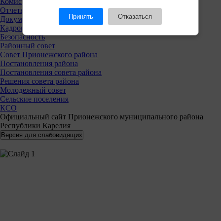
Комиссии
Отчеты
Принять
Отказаться
Документы
Кадровая политика
Безопасность
Районный совет
Совет Прионежского района
Постановления района
Постановления совета района
Решения совета района
Молодежный совет
Сельские поселения
КСО
Официальный сайт Прионежского муниципального района
Республики Карелия