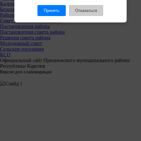
Кадровая политика
Безопасность
Принять
Отказаться
Районный совет
Совет Прионежского района
Постановления района
Постановления совета района
Решения совета района
Молодежный совет
Сельские поселения
КСО
Официальный сайт Прионежского муниципального района
Республики Карелия