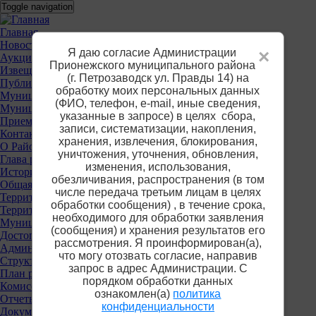
Перейти
Toggle navigation
к
основному
Основное
Главная
содержанию
Новости
меню
Я даю согласие Администрации
×
Аукционы
Прионежского муниципального района
Извещения о предоставлении участков
(г. Петрозаводск ул. Правды 14) на
Публичные слушания
обработку моих персональных данных
Муниципальные услуги
(ФИО, телефон, е-mail, иные сведения,
Муниципальный контроль
указанные в запросе) в целях сбора,
Приемная
записи, систематизации, накопления,
Контакты
хранения, извлечения, блокирования,
О Районе
уничтожения, уточнения, обновления,
Глава района
изменения, использования,
История
обезличивания, распространения (в том
Общая информация
числе передача третьим лицам в целях
Территориальные органы власти
обработки сообщения) , в течение срока,
Территориальная избирательная комиссия
необходимого для обработки заявления
Муниципальные учреждения
(сообщения) и хранения результатов его
Достопримечательности
рассмотрения. Я проинформирован(а),
Администрация района
что могу отозвать согласие, направив
Структура
запрос в адрес Администрации. С
План работы
порядком обработки данных
Комиссии
ознакомлен(а)
политика
Отчеты
конфиденциальности
Документы