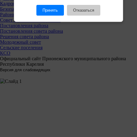
Кадровая политика
Безопасность
Принять
Отказаться
Районный совет
Совет Прионежского района
Постановления района
Постановления совета района
Решения совета района
Молодежный совет
Сельские поселения
КСО
Официальный сайт Прионежского муниципального района
Республики Карелия