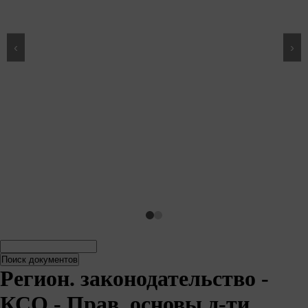
‹
›
Поиск
Поиск
документов
документов
Регион. законодательство -
КСО - Прав. основы д-ти