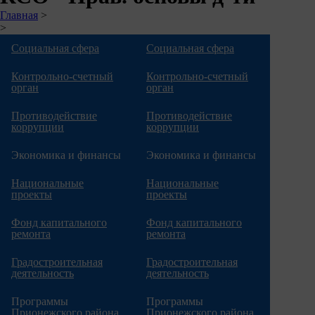
Строка
Главная
>
>
навигации
Социальная сфера
Социальная сфера
Контрольно-счетный
Контрольно-счетный
орган
орган
Противодействие
Противодействие
коррупции
коррупции
Экономика и финансы
Экономика и финансы
Национальные
Национальные
проекты
проекты
Фонд капитального
Фонд капитального
ремонта
ремонта
Градостроительная
Градостроительная
деятельность
деятельность
Программы
Программы
Прионежского района
Прионежского района