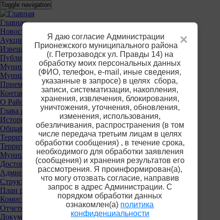
Перейти
Toggle navigation
к
основному
Основное
Главная
содержанию
Новости
меню
Я даю согласие Администрации
×
Аукционы
Прионежского муниципального района
Извещения о предоставлении участков
(г. Петрозаводск ул. Правды 14) на
Публичные слушания
обработку моих персональных данных
Муниципальные услуги
(ФИО, телефон, е-mail, иные сведения,
Муниципальный контроль
указанные в запросе) в целях сбора,
Приемная
записи, систематизации, накопления,
Контакты
хранения, извлечения, блокирования,
О Районе
уничтожения, уточнения, обновления,
Глава района
изменения, использования,
История
обезличивания, распространения (в том
Общая информация
числе передача третьим лицам в целях
Территориальные органы власти
обработки сообщения) , в течение срока,
Территориальная избирательная комиссия
необходимого для обработки заявления
Муниципальные учреждения
(сообщения) и хранения результатов его
Достопримечательности
рассмотрения. Я проинформирован(а),
Администрация района
что могу отозвать согласие, направив
Структура
запрос в адрес Администрации. С
План работы
порядком обработки данных
Комиссии
ознакомлен(а)
политика
Отчеты
конфиденциальности
Документы